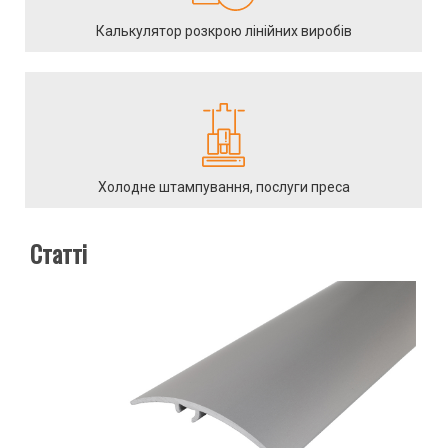
куточки та пороги з алюмінію;
Калькулятор розкрою лінійних виробів
плінтуси прихованого монтажу;
гладкі алюмінієві листи;
радіаторні та інші міцні вироби.
Компанія "Aluminium Ukraine" пропонує гнучкі умови доставки
по всій території України. Ми забезпечуємо швидке та надійне
транспортування алюмінієвих профілів та інших матеріалів з
нашого складу в Києві.
Холодне штампування, послуги преса
Вам лише необхідно вибрати зручний спосіб:
Статті
самовивіз;
кур’єрська доставка;
перевезення транспортною компанією по всій Україні.
Усі замовлення обробляються оперативно, а доставка
здійснюється у найкоротші терміни. Ми гарантуємо безпеку та
цілісність товару при транспортуванні.
Обираючи нашу компанію, ви отримуєте не лише якісну
продукцію за привабливою ціною, а й надійного партнера для