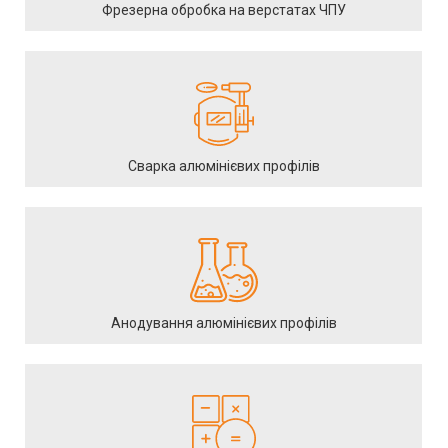
Гнучкі умови співробітництва – можливість купити
Фрезерна обробка на верстатах ЧПУ
алюмінієвий профіль за індивідуальним замовленням.
Оперативна доставка – відправлення зі складу в Києві в усі
міста в Україні.
Співпраця з "Aluminium Ukraine" – це надійність, якість та
професійний підхід. Ми забезпечуємо гнучкі умови для
взаємовигідного та довгострокового партнерства.
Сварка алюмінієвих профілів
Склад-магазин профілю з
алюмінію в Києві
Наш магазин алюміній пропонує у вигляді продукції різних типів
та розмірів, придатної для будівництва, виробництва та декору.
Анодування алюмінієвих профілів
Ви можете купити не тільки профілі з надійних сплавів, а й інші
алюмінієві вироби, а саме:
квадратні труби;
круглі труби;