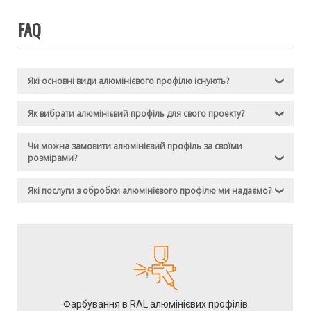
створювати продукцію різних форм та розмірів.
FAQ
Де використовується
алюмінієвий профіль
Які основні види алюмінієвого профілю існують?
❯
Алюмінієвий профіль – незамінне рішення у багатьох сферах. З
Як вибрати алюмінієвий профіль для свого проекту?
❯
його допомогою можна створювати інноваційні конструкції,
заощаджуючи при цьому фінансові ресурси на монтажі.
Чи можна замовити алюмінієвий профіль за своїми
розмірами?
❯
Основні сфери застосування:
Які послуги з обробки алюмінієвого профілю ми надаємо?
❯
будівництво – підготовка фасадних систем, віконних рам,
перегородок, балконів;
промисловість – створення обладнання, збірних
конструкцій та деталей для виробничих ліній;
транспорт – виготовлення елементів для автомобілів,
автобусів та залізничного рухомого складу;
дизайн інтер’єру – розробка сучасних меблів та
декоративних елементів.
Фарбування в RAL алюмінієвих профілів