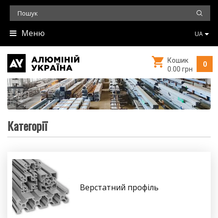
Меню
UA
Кошик
0
0.00 грн
Категорії
Верстатний профіль