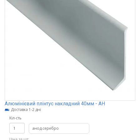
Алюмінієвий плінтус накладний 40мм - АН
Доставка 1-2 дні
Кіл-сть
анод.серебро
Ціна за шт.