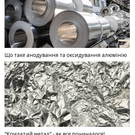
Що таке анодування та оксидування алюмінію
"Крилатий метал" - як все починалося!