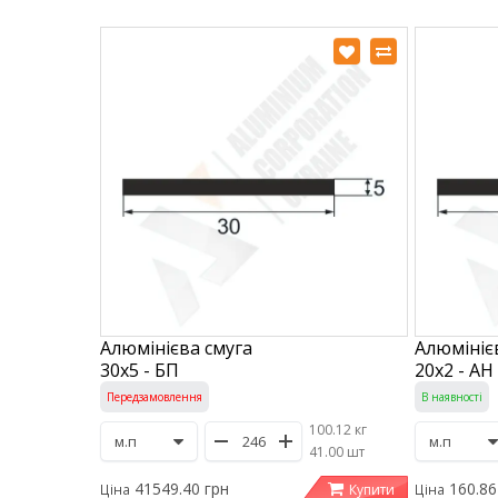
Алюмінієва смуга
Алюмініє
30х5 - БП
20х2 - АН
Передзамовлення
В наявності
100.12 кг
/
41.00 шт
41549.40 грн
160.86
Купити
Ціна
Ціна