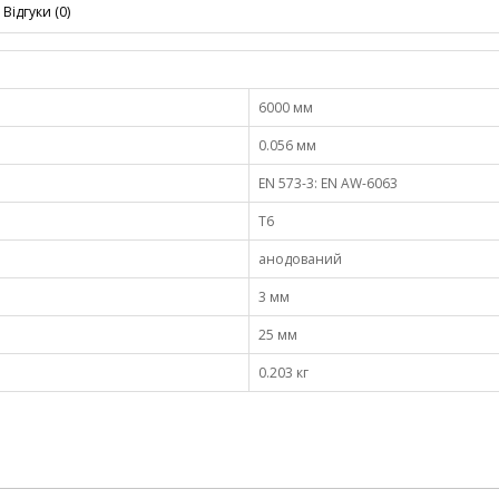
Відгуки (0)
6000 мм
0.056 мм
EN 573-3: EN AW-6063
Т6
анодований
3 мм
25 мм
0.203 кг