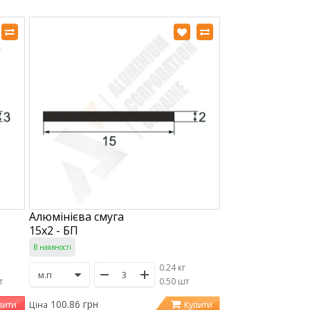
Алюмінієва смуга
15х2 - БП
В наявності
0.24 кг
т
/
0.50 шт
100.86 грн
пити
Купити
Ціна