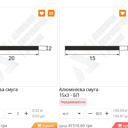
ва смуга
Алюмінієва смуга
15х3 - БП
Передзамовлення
0.32 кг
100.04 кг
/
0.50 шт
/
136.67 ш
 грн
41516.60 грн
Купити
Ку
Ціна