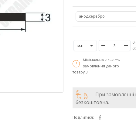
анод.серебро
0.
/
0
Мінімальна кількість
замовлення даного
товару
3
При замовленні в
безкоштовна.
Поділитися: