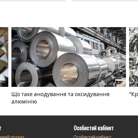
Що таке анодування та оксидування
"Кр
алюмінію
г
Особистий кабінет
євий прокат
Особистий кабінет