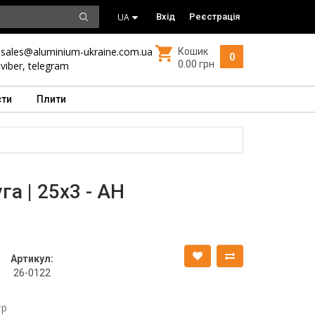
UA
Вхід
Реєстрація
sales@aluminium-ukraine.com.ua
Кошик
0
0.00 грн
viber
,
telegram
сти
Плити
а | 25х3 - АН
Артикул:
26-0122
тр