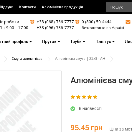
Відгуки
Контакти
Алюмінієва продукція
ік роботи
+38 (068) 736 7777
0 (800) 50 4444
Пт: 9.00 - 17.00
+38 (096) 736 7777
безкоштовно по Україні
атний профіль
Пруток
Труби
Плінтус
Ли
Смуга алюмінієва
Алюмінієва смуга | 25х3 - АН
Алюмінієва смуг
В наявності
95.45 грн
Ціна за ме