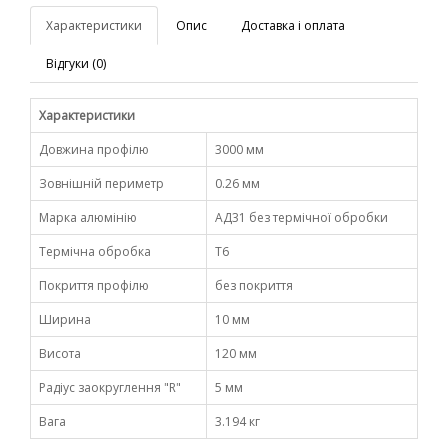
Характеристики
Опис
Доставка і оплата
Відгуки (0)
Характеристики
Довжина профілю
3000 мм
Зовнішній периметр
0.26 мм
Марка алюмінію
АД31 без термічної обробки
Термічна обробка
Т6
Покриття профілю
без покриття
Ширина
10 мм
Висота
120 мм
Радіус заокруглення "R"
5 мм
Вага
3.194 кг