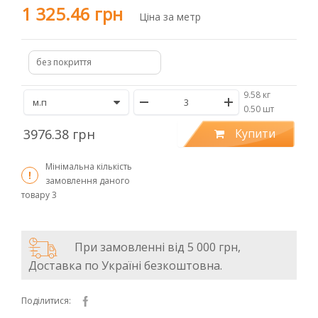
1 325.46 грн
Ціна за метр
без покриття
9.58 кг
/
0.50 шт
3976.38 грн
Купити
Мінімальна кількість
замовлення даного
товару
3
При замовленні від 5 000 грн,
Доставка по Україні безкоштовна.
Поділитися: