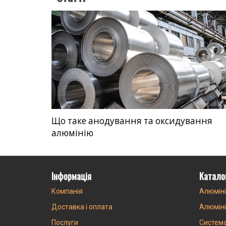
Що таке анодування та оксидування
алюмінію
Інформація
Катало
Компанія
Алюміні
Доставка і оплата
Алюміні
Послуги
Систем