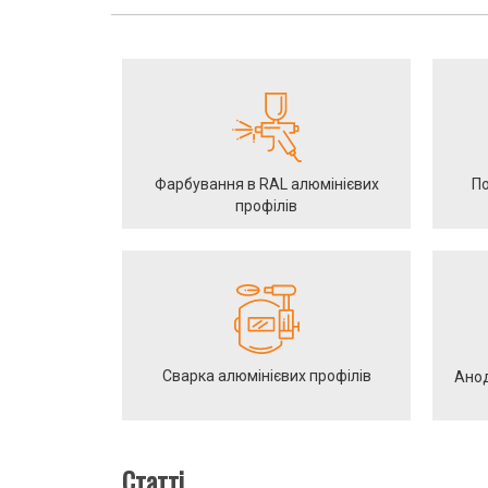
Фарбування в RAL алюмінієвих
По
профілів
Сварка алюмінієвих профілів
Анод
Статті