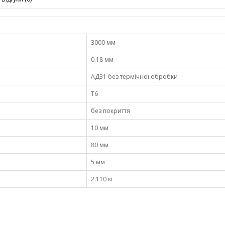
3000 мм
0.18 мм
АД31 без термічної обробки
Т6
без покриття
10 мм
80 мм
5 мм
2.110 кг