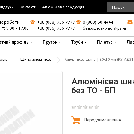
Відгуки
Контакти
Алюмінієва продукція
ік роботи
+38 (068) 736 7777
0 (800) 50 4444
Пт: 9.00 - 17.00
+38 (096) 736 7777
безкоштовно по Україні
атний профіль
Пруток
Труби
Плінтус
Ли
філь
Шина алюмінієва
Алюмінієва шина | 80х10 мм (R5) АД31 
Алюмінієва шин
без ТО - БП
Передзамовлення