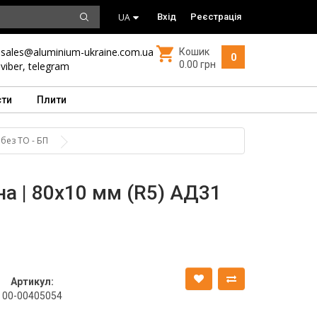
UA
Вхід
Реєстрація
sales@aluminium-ukraine.com.ua
Кошик
0
0.00 грн
viber
,
telegram
сти
Плити
без ТО - БП
а | 80х10 мм (R5) АД31
Артикул:
00-00405054