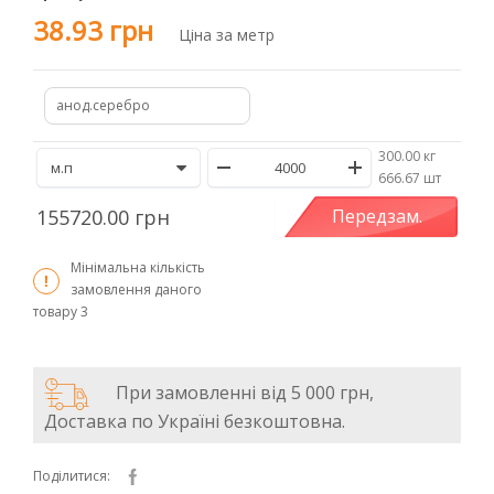
38.93 грн
Ціна за метр
анод.серебро
300.00 кг
/
666.67 шт
155720.00 грн
Передзам.
Мінімальна кількість
замовлення даного
товару
3
При замовленні від 5 000 грн,
Доставка по Україні безкоштовна.
Поділитися: