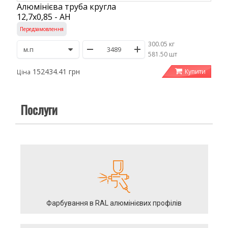
Алюмінієва труба кругла
12,7х0,85 - АН
Передзамовлення
300.05 кг
/
581.50 шт
152434.41 грн
Купити
Ціна
Послуги
Фарбування в RAL алюмінієвих профілів