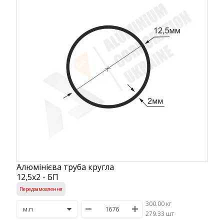
Алюмінієва труба кругла
12,5х2 - БП
Передзамовлення
300.00 кг
/
279.33 шт