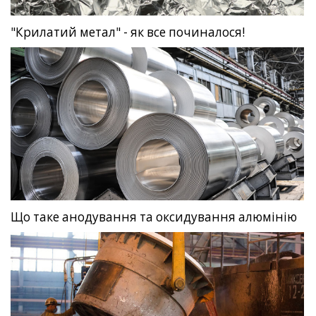
"Крилатий метал" - як все починалося!
Що таке анодування та оксидування алюмінію