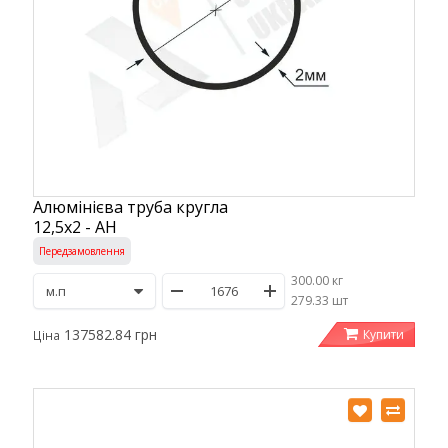
Алюмінієва труба кругла
12,5х2 - АН
Передзамовлення
300.00 кг
/
279.33 шт
137582.84 грн
Купити
Ціна