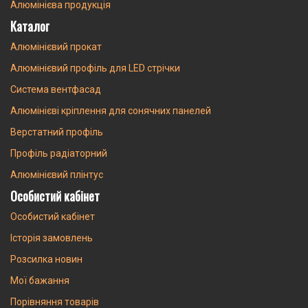
Алюмінієва продукція
Каталог
Алюмінієвий прокат
Алюмінієвий профіль для LED стрічки
Система вентфасад
Алюмінієві кріплення для сонячних панелей
Верстатний профіль
Профіль радіаторний
Алюмінієвий плінтус
Особистий кабінет
Особистий кабінет
Історія замовлень
Розсилка новин
Мої бажання
Порівняння товарів