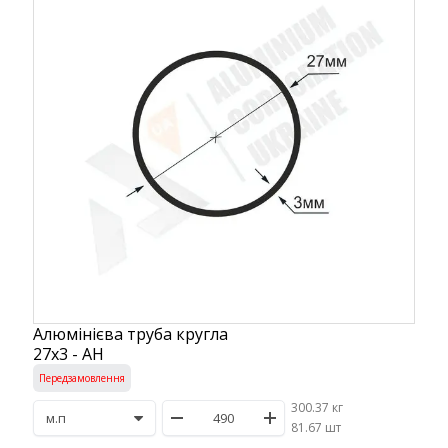
Алюмінієва труба кругла
27х3 - АН
Передзамовлення
300.37 кг
/
81.67 шт