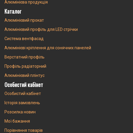
Алюмінієва продукція
Каталог
Алюмінієвий прокат
Алюмінієвий профіль для LED стрічки
Система вентфасад
Алюмінієві кріплення для сонячних панелей
Верстатний профіль
Профіль радіаторний
Алюмінієвий плінтус
Особистий кабінет
Особистий кабінет
Історія замовлень
Розсилка новин
Мої бажання
Порівняння товарів