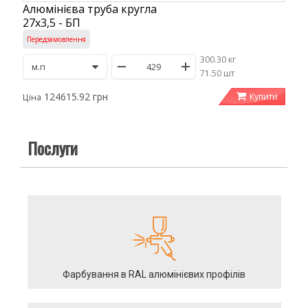
Алюмінієва труба кругла
27х3,5 - БП
Передзамовлення
300.30 кг
/
71.50 шт
124615.92 грн
Купити
Ціна
Послуги
Фарбування в RAL алюмінієвих профілів