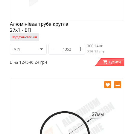
Алюмінієва труба кругла
27х1 - БП
Передзамовлення
300.14 кг
/
225.33 шт
124546.24 грн
Купити
Ціна