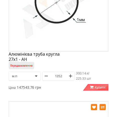
Алюмінієва труба кругла
27х1 - АН
Передзамовлення
300.14 кг
/
225.33 шт
147543.76 грн
Купити
Ціна