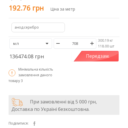
192.76 грн
Ціна за метр
анод.серебро
300.19 кг
/
118.00 шт
136474.08 грн
Передзам.
Мінімальна кількість
замовлення даного
товару
3
При замовленні від 5 000 грн,
Доставка по Україні безкоштовна.
Поділитися: