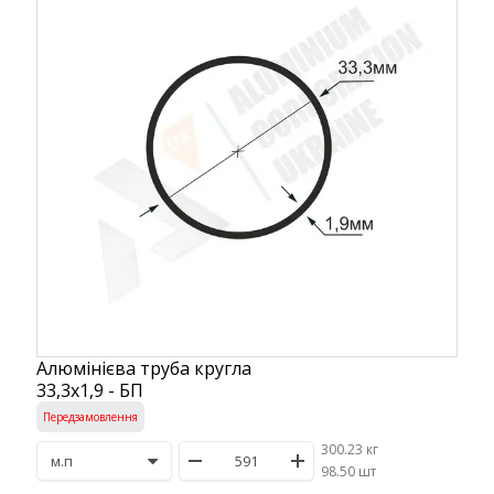
Алюмінієва труба кругла
33,3х1,9 - БП
Передзамовлення
300.23 кг
/
98.50 шт