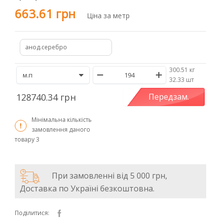
663.61 грн
Ціна за метр
анод.серебро
300.51 кг
/
32.33 шт
128740.34 грн
Передзам.
Мінімальна кількість
замовлення даного
товару
3
При замовленні від 5 000 грн,
Доставка по Україні безкоштовна.
Поділитися: