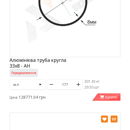
Алюмінієва труба кругла
33х8 - АН
Передзамовлення
301.43 кг
/
29.50 шт
128771.04 грн
Купити
Ціна