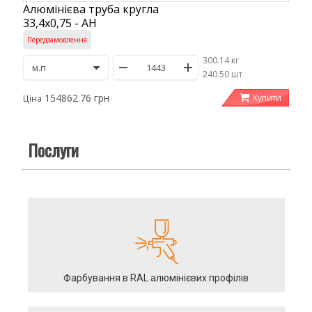
Алюмінієва труба кругла
33,4х0,75 - АН
Передзамовлення
300.14 кг
/
240.50 шт
154862.76 грн
Купити
Ціна
Послуги
Фарбування в RAL алюмінієвих профілів