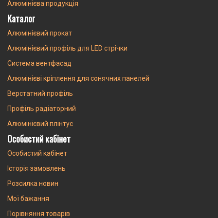
Алюмінієва продукція
Каталог
Алюмінієвий прокат
Алюмінієвий профіль для LED стрічки
Система вентфасад
Алюмінієві кріплення для сонячних панелей
Верстатний профіль
Профіль радіаторний
Алюмінієвий плінтус
Особистий кабінет
Особистий кабінет
Історія замовлень
Розсилка новин
Мої бажання
Порівняння товарів