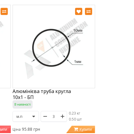
Алюмінієва труба кругла
10х1 - БП
В наявності
0.23 кг
/
0.50 шт
95.88 грн
пити
Купити
Ціна