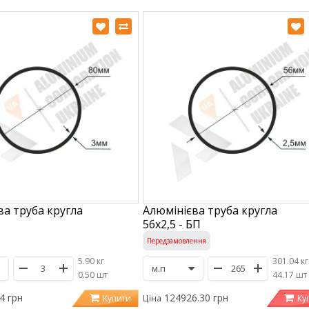
ва труба кругла
Алюмінієва труба кругла
56х2,5 - БП
Передзамовлення
5.90 кг
301.04 кг
/
0.50 шт
/
44.17 шт
4 грн
124926.30 грн
Купити
Ку
Ціна