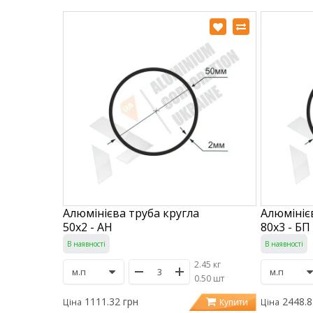
Алюмінієва труба кругла
Алюмініє
50х2 - АН
80х3 - БП
В наявності
В наявності
2.45 кг
/
0.50 шт
1111.32 грн
2448.8
Купити
Ціна
Ціна