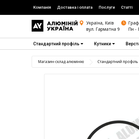
Компанія
Доставка і оплата
Послуги
Статті
Україна, Київ
Граф
вул. Гарматна 9
Пн - 
Стандартний профіль
Кутники
Верст
Магазин-склад алюмінію
Стандартний профіль