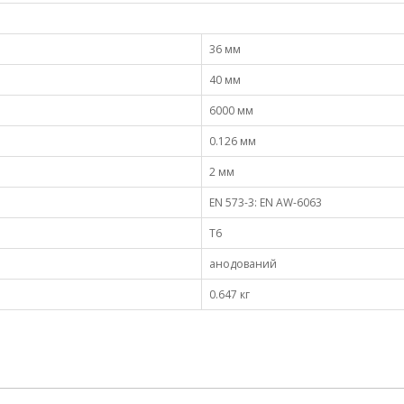
36 мм
40 мм
6000 мм
0.126 мм
2 мм
EN 573-3: EN AW-6063
Т6
анодований
0.647 кг