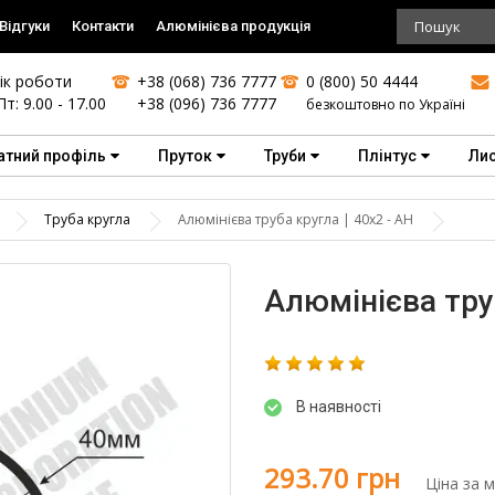
Відгуки
Контакти
Алюмінієва продукція
ік роботи
+38 (068) 736 7777
0 (800) 50 4444
Пт: 9.00 - 17.00
+38 (096) 736 7777
безкоштовно по Україні
атний профіль
Пруток
Труби
Плінтус
Ли
Труба кругла
Алюмінієва труба кругла | 40х2 - АН
Алюмінієва труб
В наявності
293.70 грн
Ціна за 