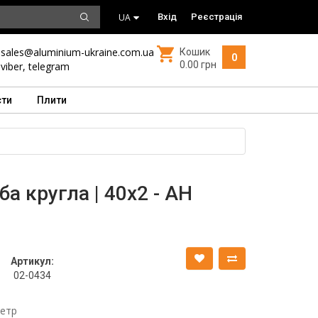
UA
Вхід
Реєстрація
sales@aluminium-ukraine.com.ua
Кошик
0
0.00 грн
viber
,
telegram
сти
Плити
а кругла | 40х2 - АН
Артикул:
02-0434
метр