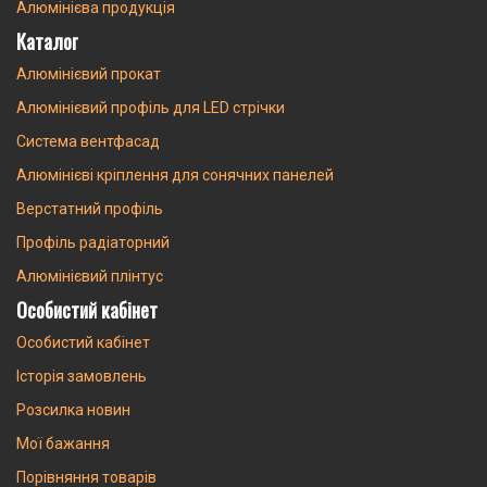
Алюмінієва продукція
Каталог
Алюмінієвий прокат
Алюмінієвий профіль для LED стрічки
Система вентфасад
Алюмінієві кріплення для сонячних панелей
Верстатний профіль
Профіль радіаторний
Алюмінієвий плінтус
Особистий кабінет
Особистий кабінет
Історія замовлень
Розсилка новин
Мої бажання
Порівняння товарів