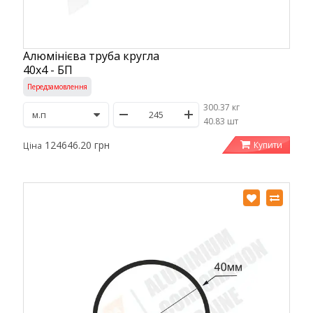
Алюмінієва труба кругла
40х4 - БП
Передзамовлення
300.37 кг
/
40.83 шт
124646.20 грн
Купити
Ціна