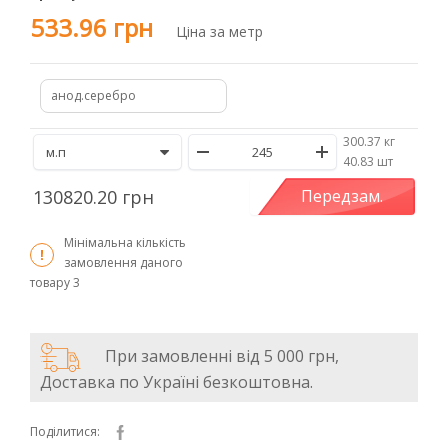
533.96 грн
Ціна за метр
анод.серебро
300.37 кг
/
40.83 шт
130820.20 грн
Передзам.
Мінімальна кількість
замовлення даного
товару
3
При замовленні від 5 000 грн,
Доставка по Україні безкоштовна.
Поділитися: