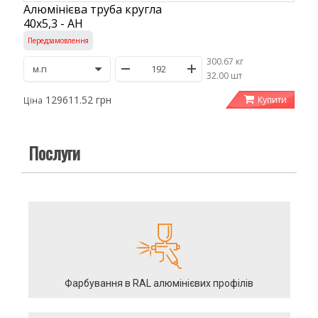
Алюмінієва труба кругла
40х5,3 - АН
Передзамовлення
300.67 кг
/
32.00 шт
129611.52 грн
Купити
Ціна
Послуги
Фарбування в RAL алюмінієвих профілів