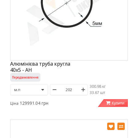
Алюмінієва труба кругла
40х5 - АН
Передзамовлення
300.98 кг
/
33.67 шт
129991.04 грн
Купити
Ціна