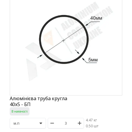
Алюмінієва труба кругла
40х5 - БП
В наявності
4.47 кг
/
0.50 шт