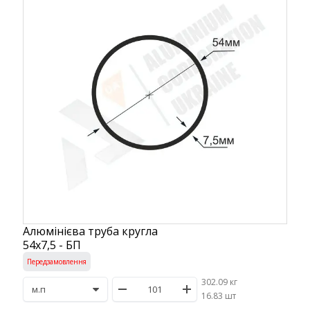
Алюмінієва труба кругла
54х7,5 - БП
Передзамовлення
302.09 кг
/
16.83 шт