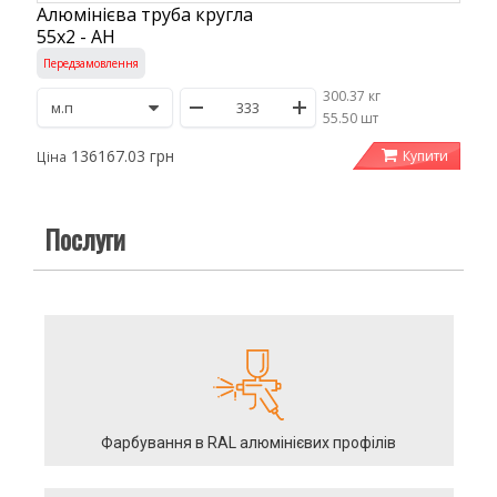
Алюмінієва труба кругла
55х2 - АН
Передзамовлення
300.37 кг
/
55.50 шт
136167.03 грн
Купити
Ціна
Послуги
Фарбування в RAL алюмінієвих профілів