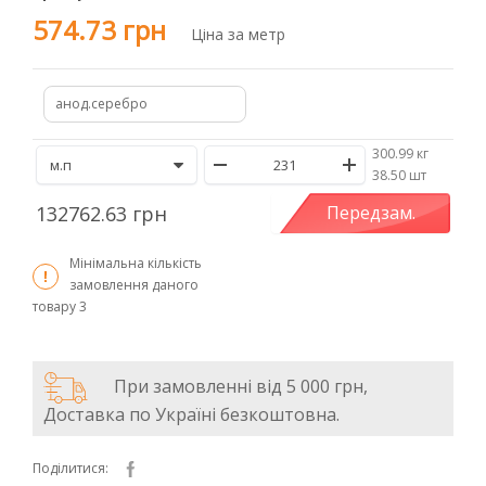
574.73 грн
Ціна за метр
анод.серебро
300.99 кг
/
38.50 шт
132762.63 грн
Передзам.
Мінімальна кількість
замовлення даного
товару
3
При замовленні від 5 000 грн,
Доставка по Україні безкоштовна.
Поділитися: