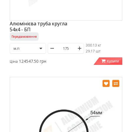
Алюмінієва труба кругла
54х4 - БП
Передзамовлення
300.13 кг
/
29.17 шт
124547.50 грн
Купити
Ціна