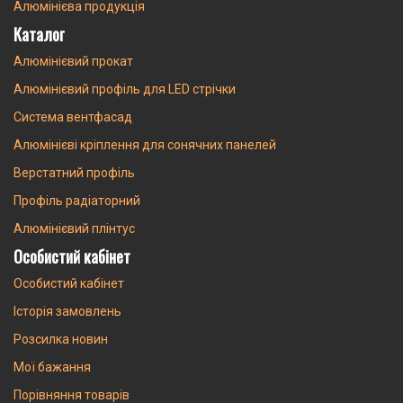
Алюмінієва продукція
Каталог
Алюмінієвий прокат
Алюмінієвий профіль для LED стрічки
Система вентфасад
Алюмінієві кріплення для сонячних панелей
Верстатний профіль
Профіль радіаторний
Алюмінієвий плінтус
Особистий кабінет
Особистий кабінет
Історія замовлень
Розсилка новин
Мої бажання
Порівняння товарів