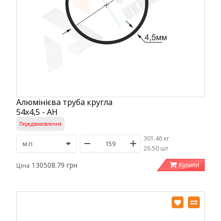
Алюмінієва труба кругла
54х4,5 - АН
Передзамовлення
301.46 кг
/
26.50 шт
130508.79 грн
Купити
Ціна