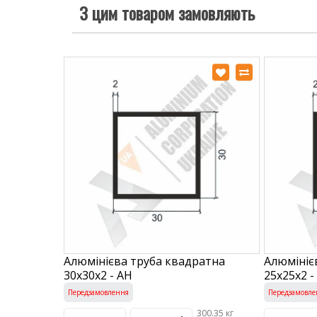
З цим товаром замовляють
Алюмінієва труба квадратна
Алюмініє
30х30х2 - АН
25х25х2 -
Передзамовлення
Передзамовле
300.35 кг