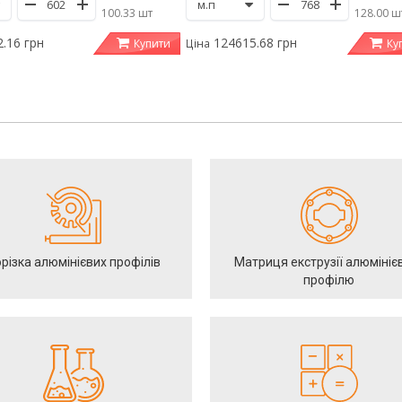
/
100.33 шт
/
128.00 ш
.16 грн
124615.68 грн
Купити
Ку
Ціна
різка алюмінієвих профілів
Матриця екструзії алюмініє
профілю