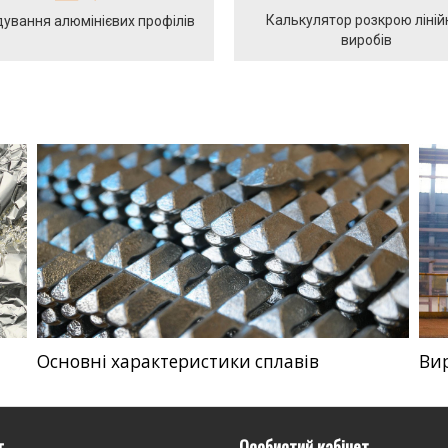
Калькулятор розкрою ліній
ування алюмінієвих профілів
виробів
Основні характеристики сплавів
Ви
г
Особистий кабінет