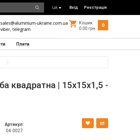
UA
Вхід
Реєстрація
sales@aluminium-ukraine.com.ua
Кошик
0
0.00 грн
viber
,
telegram
сти
Плити
а квадратна | 15х15х1,5 -
Артикул:
04-0027