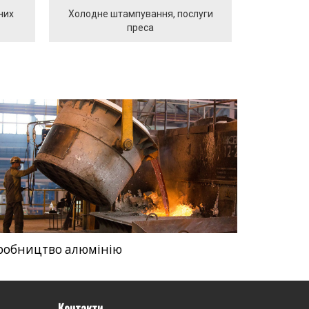
них
Холодне штампування, послуги
преса
робництво алюмінію
Контакти