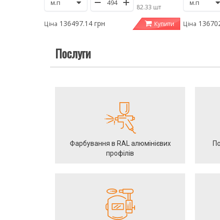
/
82.33 шт
136497.14 грн
136702
Купити
Ціна
Ціна
Послуги
Фарбування в RAL алюмінієвих
По
профілів