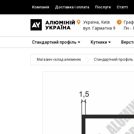
Компанія
Доставка і оплата
Послуги
Статті
Україна, Київ
Граф
вул. Гарматна 9
Пн - 
Стандартний профіль
Кутники
Верст
Магазин-склад алюмінію
Стандартний профіль