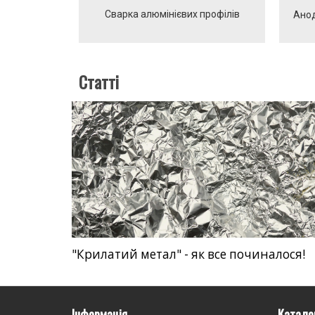
Сварка алюмінієвих профілів
Анод
Статті
"Крилатий метал" - як все починалося!
Інформація
Катало