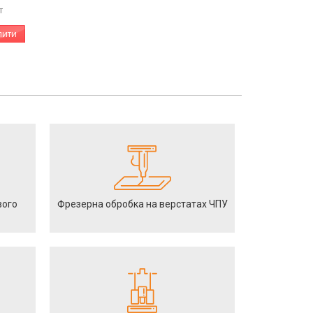
т
пити
вого
Фрезерна обробка на верстатах ЧПУ