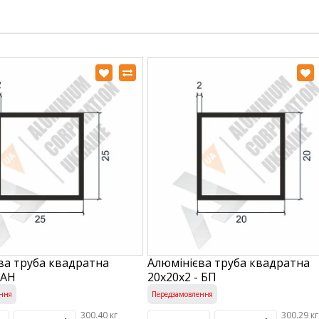
ва труба квадратна
Алюмінієва труба квадратна
 АН
20х20х2 - БП
ння
Передзамовлення
300.40 кг
300.29 кг