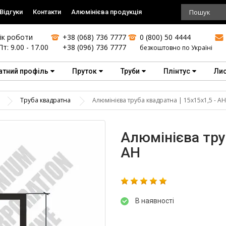
Відгуки
Контакти
Алюмінієва продукція
ік роботи
+38 (068) 736 7777
0 (800) 50 4444
Пт: 9.00 - 17.00
+38 (096) 736 7777
безкоштовно по Україні
атний профіль
Пруток
Труби
Плінтус
Ли
Труба квадратна
Алюмінієва труба квадратна | 15х15х1,5 - АН
Алюмінієва труб
АН
В наявності