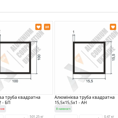
ва труба квадратна
Алюмінієва труба квадратна
 - БП
15,5х15,5х1 - АН
ння
В наявності
501.25 кг
0.47 кг