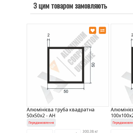
З цим товаром замовляють
Алюмінієва труба квадратна
Алюмініє
50х50х2 - АН
100х100х2
Передзамовлення
Передзамовле
300.38 кг