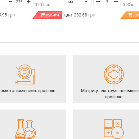
/
39.17 шт
/
0.50 шт
.95 грн
232.68 грн
Купити
Ку
Ціна
різка алюмінієвих профілів
Матриця екструзії алюмініє
профілю