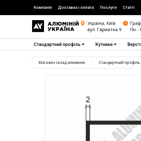
Компанія
Доставка і оплата
Послуги
Статті
Україна, Київ
Граф
вул. Гарматна 9
Пн - 
Стандартний профіль
Кутники
Верст
Магазин-склад алюмінію
Стандартний профіль