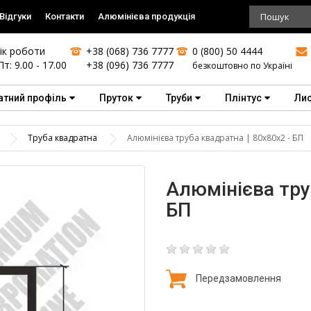
Відгуки
Контакти
Алюмінієва продукція
ік роботи
+38 (068) 736 7777
0 (800) 50 4444
Пт: 9.00 - 17.00
+38 (096) 736 7777
безкоштовно по Україні
атний профіль
Пруток
Труби
Плінтус
Ли
Труба квадратна
Алюмінієва труба квадратна | 80х80х2 - БП
Алюмінієва тру
БП
Передзамовлення