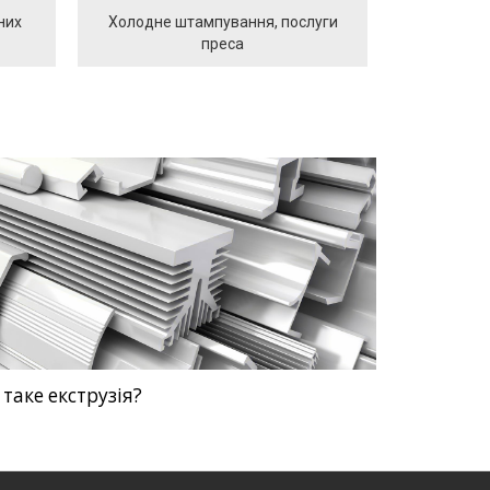
них
Холодне штампування, послуги
преса
таке екструзія?