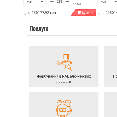
/
48.00 шт
136177.92 грн
208014
Купити
Ціна
Ціна
Послуги
Фарбування в RAL алюмінієвих
По
профілів