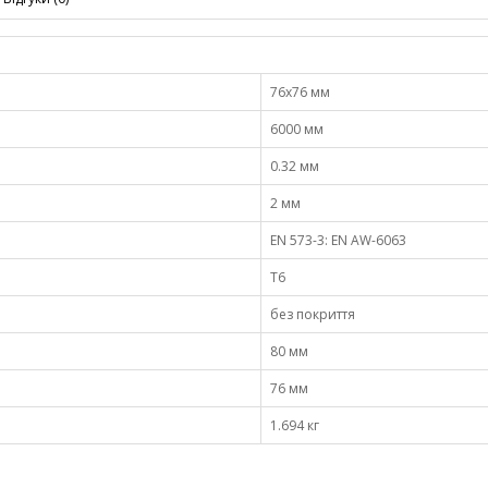
76х76 мм
6000 мм
0.32 мм
2 мм
EN 573-3: EN AW-6063
Т6
без покриття
80 мм
76 мм
1.694 кг