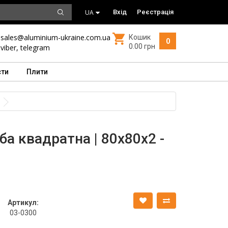
UA
Вхід
Реєстрація
sales@aluminium-ukraine.com.ua
Кошик
0
0.00 грн
viber
,
telegram
сти
Плити
ба квадратна | 80х80х2 -
Артикул:
03-0300