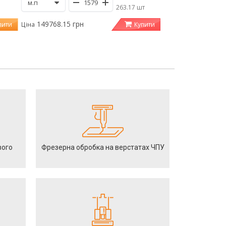
/
263.17 шт
149768.15 грн
пити
Купити
Ціна
вого
Фрезерна обробка на верстатах ЧПУ