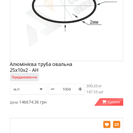
Алюмінієва труба овальна
25х10х2 - АН
Передзамовлення
300.20 кг
/
167.33 шт
146674.36 грн
Купити
Ціна