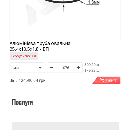
Алюмінієва труба овальна
25,4х10,5х1,8 - БП
Передзамовлення
300.20 кг
/
179.33 шт
124590.04 грн
Купити
Ціна
Послуги