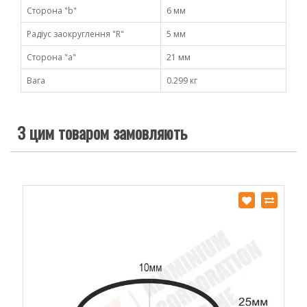
Сторона "b"
6 мм
Радіус заокруглення "R"
5 мм
Сторона "а"
21 мм
Вага
0.299 кг
З цим товаром замовляють