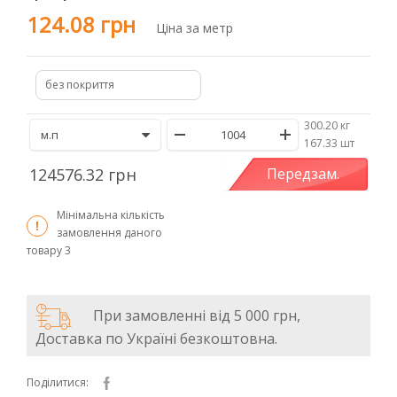
124.08 грн
Ціна за метр
без покриття
300.20 кг
/
167.33 шт
124576.32 грн
Передзам.
Мінімальна кількість
замовлення даного
товару
3
При замовленні від 5 000 грн,
Доставка по Україні безкоштовна.
Поділитися: