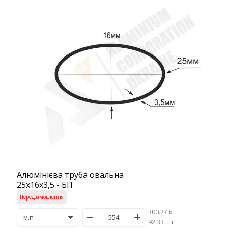
Алюмінієва труба овальна
25х16х3,5 - БП
Передзамовлення
300.27 кг
/
92.33 шт