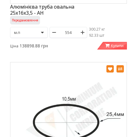
Алюмінієва труба овальна
25х16х3,5 - АН
Передзамовлення
300.27 кг
/
92.33 шт
138898.88 грн
Купити
Ціна