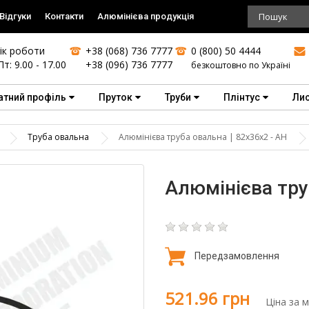
Відгуки
Контакти
Алюмінієва продукція
ік роботи
+38 (068) 736 7777
0 (800) 50 4444
Пт: 9.00 - 17.00
+38 (096) 736 7777
безкоштовно по Україні
атний профіль
Пруток
Труби
Плінтус
Ли
Труба овальна
Алюмінієва труба овальна | 82х36х2 - АН
Алюмінієва тру
Передзамовлення
521.96 грн
Ціна за 