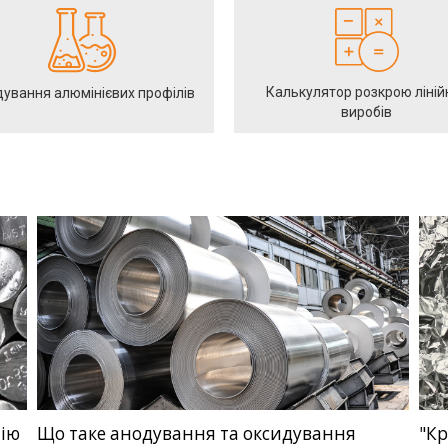
Калькулятор розкрою ліній
ування алюмінієвих профілів
виробів
нію
Що таке анодування та оксидування
"Кр