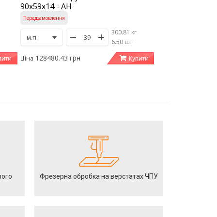
90х59х14 - АН
Передзамовлення
300.81 кг
/
6.50 шт
128480.43 грн
пити
Купити
Ціна
вого
Фрезерна обробка на верстатах ЧПУ