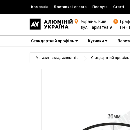
Компанія
Доставка і оплата
Послуги
Статті
Україна, Київ
Граф
вул. Гарматна 9
Пн - 
Стандартний профіль
Кутники
Верст
Магазин-склад алюмінію
Стандартний профіль