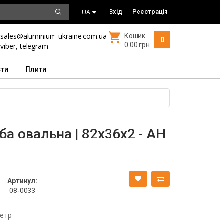
UA
Вхід
Реєстрація
sales@aluminium-ukraine.com.ua
Кошик
0
0.00 грн
viber
,
telegram
сти
Плити
ба овальна | 82х36х2 - АН
Артикул:
08-0033
метр