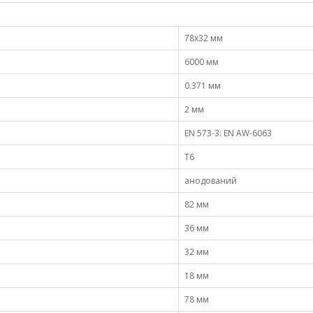
78х32 мм
6000 мм
0.371 мм
2 мм
EN 573-3: EN AW-6063
Т6
анодований
82 мм
36 мм
32 мм
18 мм
78 мм