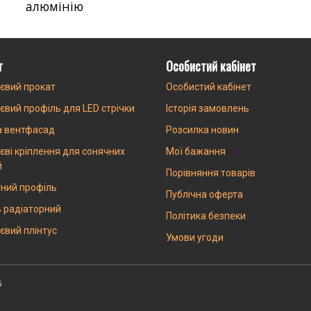
алюмінію
г
Особистий кабінет
євий прокат
Особистий кабінет
євий профіль для LED стрічки
Історія замовлень
а вентфасад
Розсилка новин
єві кріплення для сонячних
Мої бажання
й
Порівняння товарів
ний профіль
Публічна оферта
 радіаторний
Політика безпеки
євий плінтус
Умови угоди
6