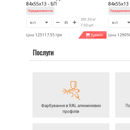
84х55х13 - БП
84х55х13 
Передзамовлення
Передзамовле
301.50 кг
/
7.50 шт
125117.55 грн
129050
Купити
Ціна
Ціна
Послуги
Фарбування в RAL алюмінієвих
По
профілів