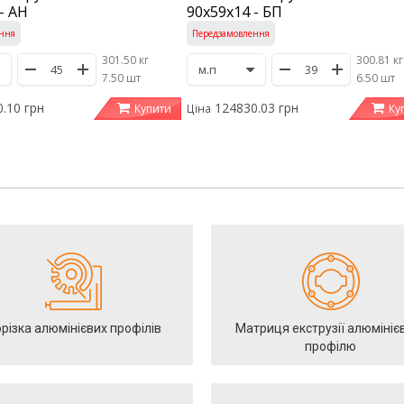
- АН
90х59х14 - БП
ння
Передзамовлення
301.50 кг
300.81 кг
/
7.50 шт
/
6.50 шт
.10 грн
124830.03 грн
Купити
Ку
Ціна
різка алюмінієвих профілів
Матриця екструзії алюмініє
профілю