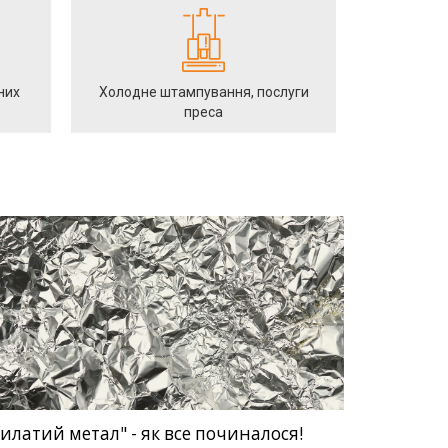
них
Холодне штампування, послуги
преса
илатий метал" - як все починалося!