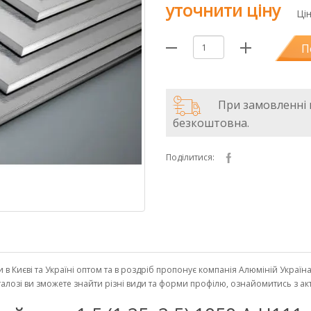
уточнити ціну
Ці
П
При замовленні в
безкоштовна.
Поділитися:
ти в Києві та Україні оптом та в роздріб пропонує компанія Алюміній Украї
каталозі ви зможете знайти різні види та форми профілю, ознайомитись з 