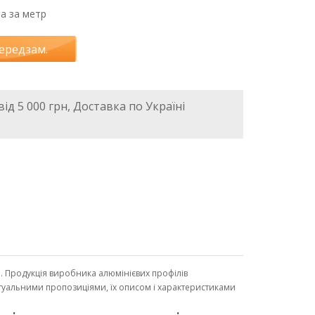
на за метр
ередзам.
ід 5 000 грн, Доставка по Україні
на. Продукція виробника алюмінієвих профілів
актуальними пропозиціями, їх описом і характеристиками