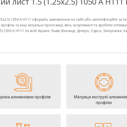
й лист 1.5 (1.25х2.5) 1050 А Н111
.25х2.5) 1050 А Н111 оформіть замовлення на сайті або зателефонуйте за 
 профіль та інші актуальні пропозиції, весь асортимент та зробити оптима
5) 1050 А Н111 по всій Україні: Львів, Вінниця, Дніпро, Одеса, Запоріжжя, Х
різка алюмінієвих профілів
Матриця екструзії алюмініє
профілю