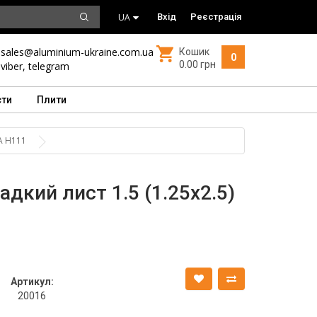
UA
Вхід
Реєстрація
sales@aluminium-ukraine.com.ua
Кошик
0
0.00 грн
viber
,
telegram
сти
Плити
 А Н111
дкий лист 1.5 (1.25х2.5)
Артикул:
20016