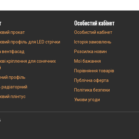
г
Особистий кабінет
євий прокат
Особистий кабінет
євий профіль для LED стрічки
Історія замовлень
а вентфасад
Розсилка новин
єві кріплення для сонячних
Мої бажання
й
Порівняння товарів
ний профіль
Публічна оферта
 радіаторний
Політика безпеки
євий плінтус
Умови угоди
6