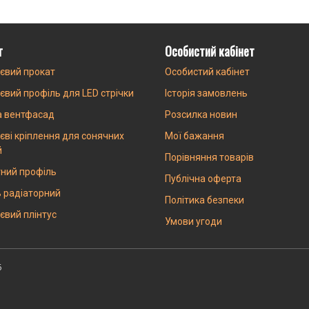
г
Особистий кабінет
євий прокат
Особистий кабінет
євий профіль для LED стрічки
Історія замовлень
а вентфасад
Розсилка новин
єві кріплення для сонячних
Мої бажання
й
Порівняння товарів
ний профіль
Публічна оферта
 радіаторний
Політика безпеки
євий плінтус
Умови угоди
6