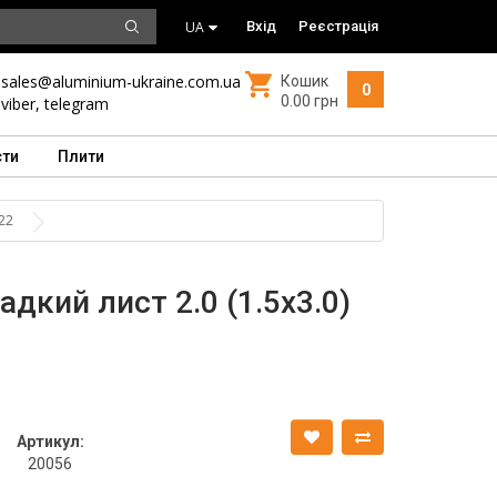
UA
Вхід
Реєстрація
sales@aluminium-ukraine.com.ua
Кошик
0
0.00 грн
viber
,
telegram
сти
Плити
22
дкий лист 2.0 (1.5х3.0)
Артикул:
20056