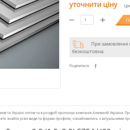
уточнити ціну
Ці
П
При замовленні в
безкоштовна.
Поділитися:
 Києві та Україні оптом та в роздріб пропонує компанія Алюміній Україна. 
можете знайти різні види та форми профілю, ознайомитись з актуальними п