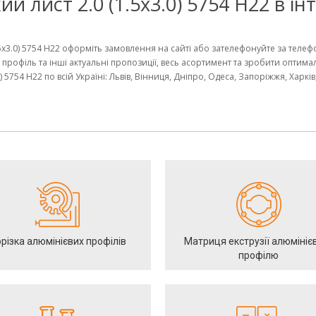
й лист 2.0 (1.5х3.0) 5754 Н22 в і
.5х3.0) 5754 Н22 оформіть замовлення на сайті або зателефонуйте за теле
 профіль та інші актуальні пропозиції, весь асортимент та зробити оптима
) 5754 Н22 по всій Україні: Львів, Вінниця, Дніпро, Одеса, Запоріжжя, Харкі
різка алюмінієвих профілів
Матриця екструзії алюмініє
профілю