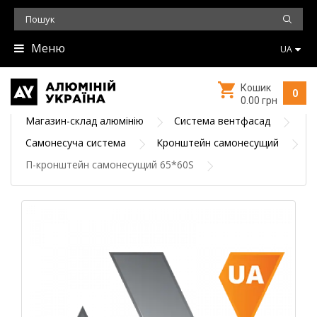
Меню
UA
Кошик
0
0.00 грн
Магазин-склад алюмінію
Система вентфасад
Самонесуча система
Кронштейн самонесущий
П-кронштейн самонесущий 65*60S