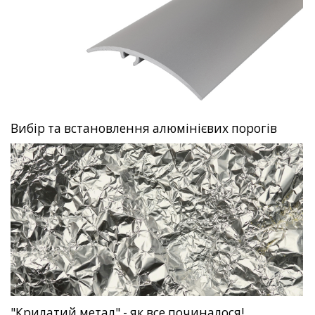
Вибір та встановлення алюмінієвих порогів
"Крилатий метал" - як все починалося!