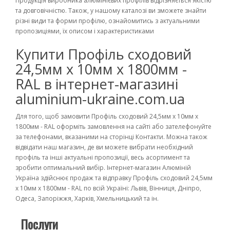
Продукція виробника алюмінієвих профілів відрізняється якістю
та довговічністю. Також, у нашому каталозі ви зможете знайти
різні види та форми профілю, ознайомитись з актуальними
пропозиціями, їх описом і характеристиками
Купити Профіль сходовий
24,5мм х 10мм х 1800мм -
RAL в інтернет-магазині
aluminium-ukraine.com.ua
Для того, щоб замовити Профіль сходовий 24,5мм х 10мм х
1800мм - RAL оформіть замовлення на сайті або зателефонуйте
за телефонами, вказаними на сторінці Контакти. Можна також
відвідати наш магазин, де ви можете вибрати необхідний
профіль та інші актуальні пропозиції, весь асортимент та
зробити оптимальний вибір. Інтернет-магазин Алюміній
Україна здійснює продаж та відправку Профіль сходовий 24,5мм
х 10мм х 1800мм - RAL по всій Україні: Львів, Вінниця, Дніпро,
Одеса, Запоріжжя, Харків, Хмельницький та ін.
Послуги