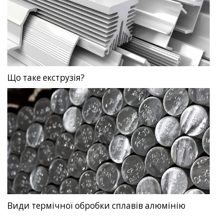
Що таке екструзія?
Види термічної обробки сплавів алюмінію