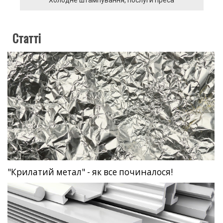
Холодне штампування, послуги преса
Статті
"Крилатий метал" - як все починалося!