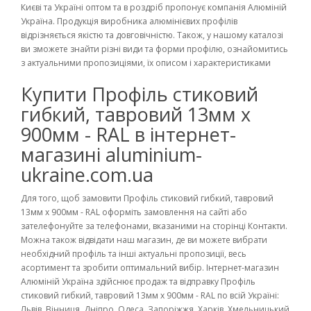
Києві та Україні оптом та в роздріб пропонує компанія Алюміній
Україна. Продукція виробника алюмінієвих профілів
відрізняється якістю та довговічністю. Також, у нашому каталозі
ви зможете знайти різні види та форми профілю, ознайомитись
з актуальними пропозиціями, їх описом і характеристиками
Купити Профіль стиковий
гибкий, тавровий 13мм х
900мм - RAL в інтернет-
магазині aluminium-
ukraine.com.ua
Для того, щоб замовити Профіль стиковий гибкий, тавровий
13мм х 900мм - RAL оформіть замовлення на сайті або
зателефонуйте за телефонами, вказаними на сторінці Контакти.
Можна також відвідати наш магазин, де ви можете вибрати
необхідний профіль та інші актуальні пропозиції, весь
асортимент та зробити оптимальний вибір. Інтернет-магазин
Алюміній Україна здійснює продаж та відправку Профіль
стиковий гибкий, тавровий 13мм х 900мм - RAL по всій Україні:
Львів, Вінниця, Дніпро, Одеса, Запоріжжя, Харків, Хмельницький