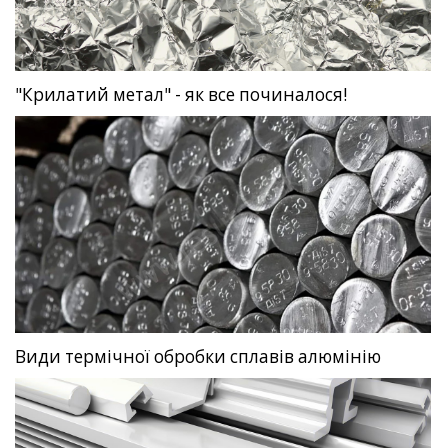
"Крилатий метал" - як все починалося!
Види термічної обробки сплавів алюмінію