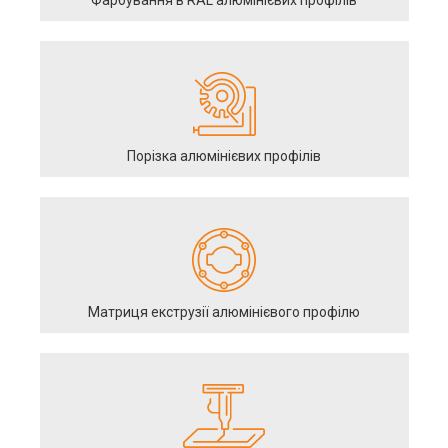
Фарбування в RAL алюмінієвих профілів
Порізка алюмінієвих профілів
Матриця екструзії алюмінієвого профілю