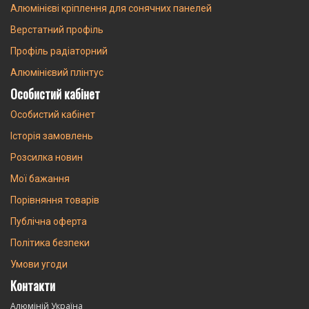
Щоб купити лист рифлений алюмінієвий в Києві або іншому
Алюмінієві кріплення для сонячних панелей
місті України, важливо зіставити експлуатаційні умови із класом
матеріалу.
Верстатний профіль
Профіль радіаторний
Застосування в
Алюмінієвий плінтус
промисловості та
Особистий кабінет
будівництві
Особистий кабінет
Історія замовлень
Цей виріб має попит усюди, де потрібна легка, міцна та
Розсилка новин
безпечна поверхня.
Мої бажання
У будівельній сфері лист алюмінію рифлений незамінний для
Порівняння товарів
створення:
сходових маршів, сходів та пандусів;
Публічна оферта
настилів для оглядових майданчиків, містків та пішохідних
Політика безпеки
переходів;
елементів облицювання фасадів та інтер'єрів, що
Умови угоди
потребують антивандальних властивостей.
Контакти
Алюміній Україна
У промисловості він застосовується для: