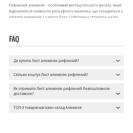
Рифлений алюміній – особливий вигляд плоского металу, який
відрізняється наявністю рельєфного малюнка, що складається з
опуклих елементів з одного боку. Гофрована структура надає
матеріалу ряд виняткових особливостей.
Найбільш значуща відмінність – чудова протиковзна дія. Лист
FAQ
рифлений алюмінієвий забезпечує надійне зчеплення навіть за
умов високої вологості чи присутності масел.
Додаткові переваги:
Де купити Лист алюмінію рифлений?
❯
Легкість: знижує вагу готових конструкцій, спрощує
транспортування та монтажні роботи.
Скільки коштує Лист алюмінію рифлений?
❯
Стійкість до корозії: на поверхні алюмінію формується
оксидна захисна плівка, що дозволяє використовувати
його в агресивних середовищах без додаткової обробки.
Як отримати Лист алюмінію рифлений безкоштовною
доставкою?
Довговічність: матеріал стійкий до механічного
❯
зношування та не вимагає частої заміни.
ТОП-3 товарів магазин-склад Алюмінія
❯
Такі характеристики гарантують економічну вигоду та низькі
експлуатаційні витрати.