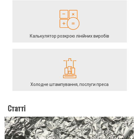
Калькулятор розкрою лінійних виробів
Холодне штампування, послуги преса
Статті