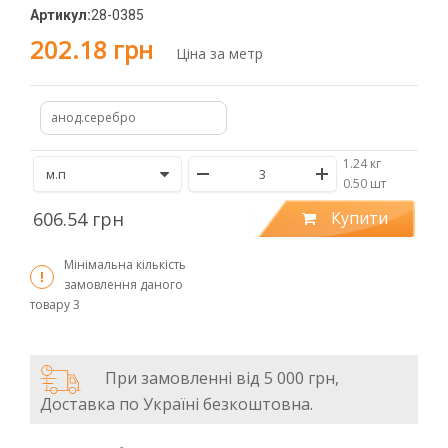
Артикул:
28-0385
202.18 грн
Ціна за метр
анод.серебро
1.24 кг
/
0.50 шт
606.54 грн
Купити
Мінімальна кількість
замовлення даного
товару
3
При замовленні від 5 000 грн,
Доставка по Україні безкоштовна.