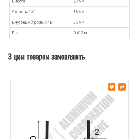
Висота
20 мм
Сторона "b"
18 мм
Внутрішній розмір "a"
36 мм
Вага
0.412 кг
З цим товаром замовляють