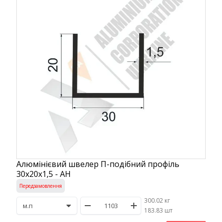
Алюмінієвий швелер П-подібний профіль
30х20х1,5 - АН
Передзамовлення
300.02 кг
/
183.83 шт