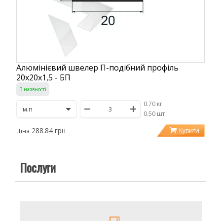
Алюмінієвий швелер П-подібний профіль
20х20х1,5 - БП
В наявності
0.70 кг
/
0.50 шт
288.84 грн
Купити
Ціна
Послуги