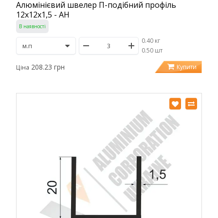
Алюмінієвий швелер П-подібний профіль
12х12х1,5 - АН
В наявності
0.40 кг
/
0.50 шт
208.23 грн
Купити
Ціна