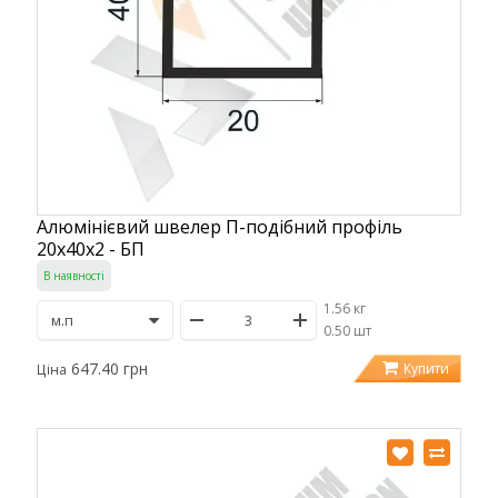
Алюмінієвий швелер П-подібний профіль
20х40х2 - БП
В наявності
1.56 кг
/
0.50 шт
647.40 грн
Купити
Ціна