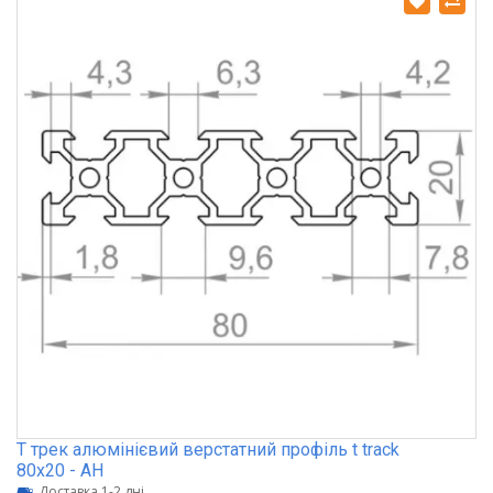
Т трек алюмінієвий верстатний профіль t track
80х20 - АН
Доставка 1-2 дні