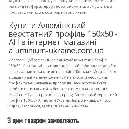
та довговічністю. Також, у нашому каталозі ви зможете знайти
різні види та форми профілю, ознайомитись з актуальними
пропозиціями, їх описом і характеристиками
Купити Алюмінієвий
верстатний профіль 150х50 -
АН в інтернет-магазині
aluminium-ukraine.com.ua
Для того, щоб замовити Алюмінієвий верстатний профіль
150х50 - АН оформіть замовлення на сайті або зателефонуйте
за телефонами, вказаними на сторінці Контакти. Можна також
відвідати наш магазин, де ви можете вибрати необхідний
профіль та інші актуальні пропозиції, весь асортимент та
зробити оптимальний вибір. Інтернет-магазин Алюміній
Україна здійснює продаж та відправку Алюмінієвий верстатний
профіль 150х50 - АН по всій Україні: Львів, Вінниця, Дніпро,
Одеса, Запоріжжя, Харків, Хмельницький та ін.
З цим товаром замовляють