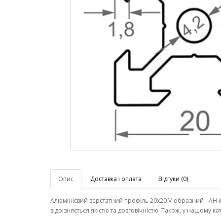
Опис
Доставка і оплата
Відгуки (0)
Алюмінієвий верстатний профіль 20х20 V-образний - АН ку
відрізняється якістю та довговічністю. Також, у нашому 