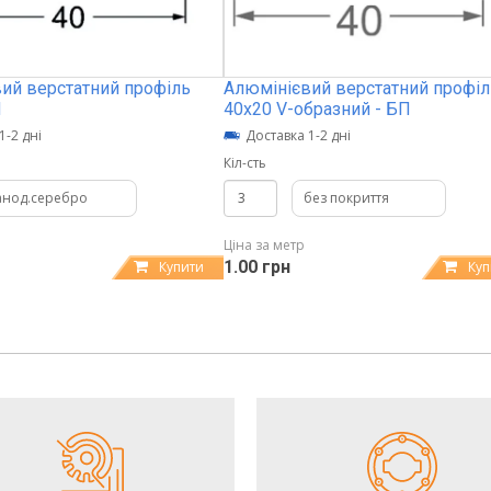
ий верстатний профіль
Алюмінієвий верстатний профіл
Н
40х20 V-образний - БП
1-2 дні
Доставка 1-2 дні
Кіл-сть
анод.серебро
без покриття
Ціна за метр
1.00 грн
Купити
Куп