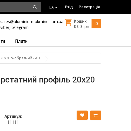
UA
Вхід
Реєстрація
sales@aluminium-ukraine.com.ua
Кошик
0
0.00 грн
viber
,
telegram
сти
Плити
 20х20 V-образний - АН
рстатний профіль 20х20
Н
Артикул:
11111