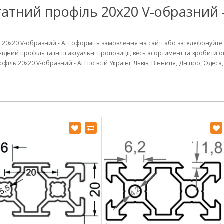
атний профіль 20х20 V-образний -
 20х20 V-образний - АН оформіть замовлення на сайті або зателефонуйте
хідний профіль та інші актуальні пропозиції, весь асортимент та зробити 
іль 20х20 V-образний - АН по всій Україні: Львів, Вінниця, Дніпро, Одеса,