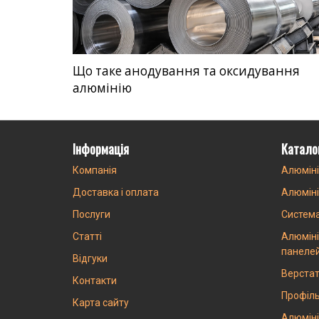
Що таке анодування та оксидування
алюмінію
Інформація
Катало
Компанія
Алюміні
Доставка і оплата
Алюміні
Послуги
Систем
Статті
Алюміні
панеле
Відгуки
Верстат
Контакти
Профіль
Карта сайту
Алюміні