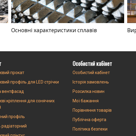
Основні характеристики сплавів
Ви
г
Особистий кабінет
євий прокат
Особистий кабінет
євий профіль для LED стрічки
Історія замовлень
а вентфасад
Розсилка новин
єві кріплення для сонячних
Мої бажання
й
Порівняння товарів
ний профіль
Публічна оферта
 радіаторний
Політика безпеки
євий плінтус