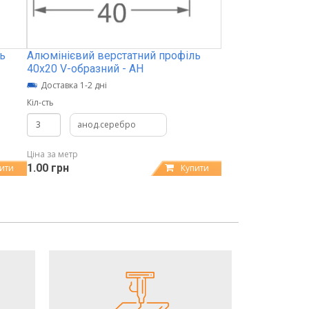
ь
Алюмінієвий верстатний профіль
40х20 V-образний - АН
Доставка 1-2 дні
Кіл-сть
анод.серебро
Ціна за метр
1.00 грн
ити
Купити