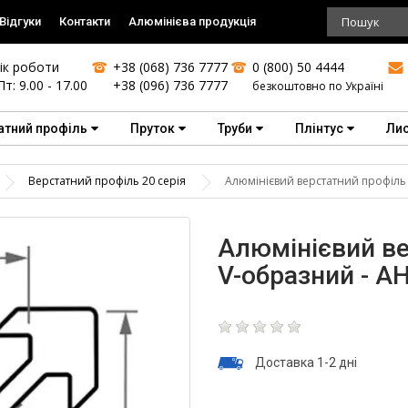
Відгуки
Контакти
Алюмінієва продукція
ік роботи
+38 (068) 736 7777
0 (800) 50 4444
Пт: 9.00 - 17.00
+38 (096) 736 7777
безкоштовно по Україні
атний профіль
Пруток
Труби
Плінтус
Ли
Верстатний профіль 20 серія
Алюмінієвий верстатний профіль
Алюмінієвий ве
V-образний - А
Доставка 1-2 дні