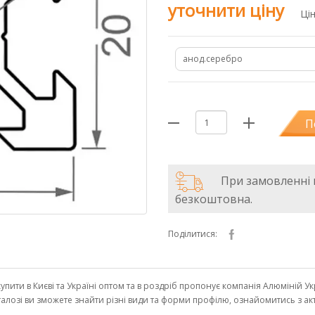
уточнити ціну
Ці
анод.серебро
П
При замовленні в
безкоштовна.
Поділитися:
пити в Києві та Україні оптом та в роздріб пропонує компанія Алюміній У
каталозі ви зможете знайти різні види та форми профілю, ознайомитись з 