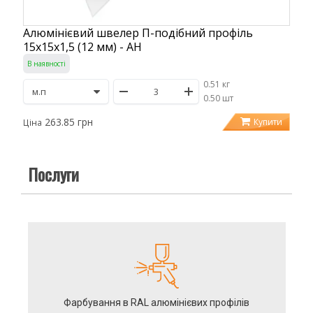
Алюмінієвий швелер П-подібний профіль
15х15х1,5 (12 мм) - АН
В наявності
0.51 кг
/
0.50 шт
263.85 грн
Купити
Ціна
Послуги
Фарбування в RAL алюмінієвих профілів