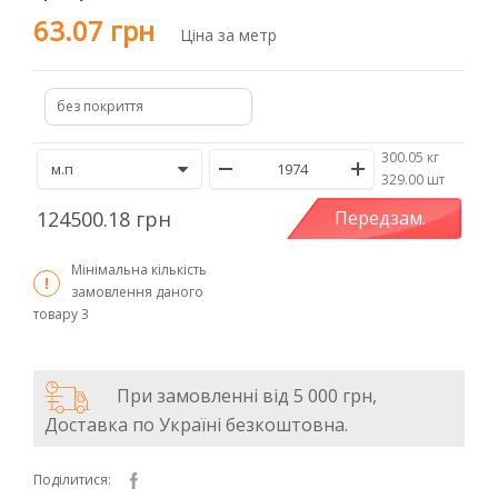
63.07 грн
Ціна за метр
без покриття
300.05 кг
/
329.00 шт
124500.18 грн
Передзам.
Мінімальна кількість
замовлення даного
товару
3
При замовленні від 5 000 грн,
Доставка по Україні безкоштовна.
Поділитися: