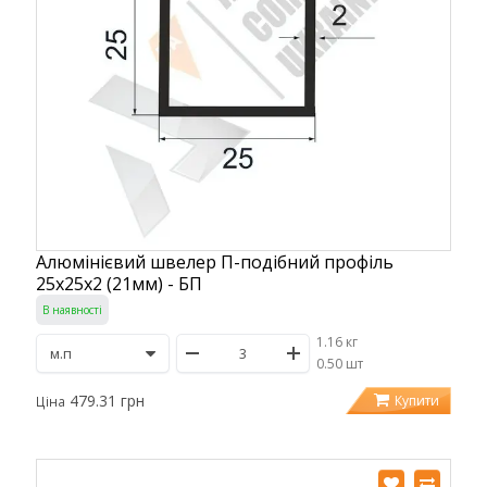
Алюмінієвий швелер П-подібний профіль
25х25х2 (21мм) - БП
В наявності
1.16 кг
/
0.50 шт
479.31 грн
Купити
Ціна