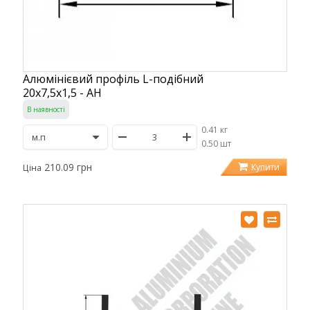
Алюмінієвий профіль L-подібний
20х7,5х1,5 - АН
В наявності
0.41 кг
/
0.50 шт
210.09 грн
Купити
Ціна