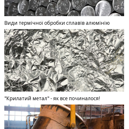
Види термічної обробки сплавів алюмінію
"Крилатий метал" - як все починалося!