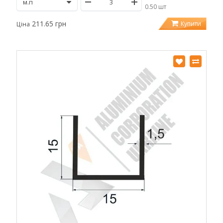
/
0.50 шт
211.65 грн
Купити
Ціна