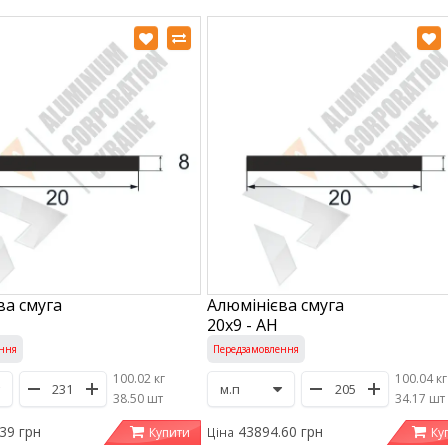
ва смуга
Алюмінієва смуга
20х9 - АН
ння
Передзамовлення
100.02 кг
100.04 кг
/
38.50 шт
/
34.17 шт
39 грн
43894.60 грн
Купити
Ку
Ціна