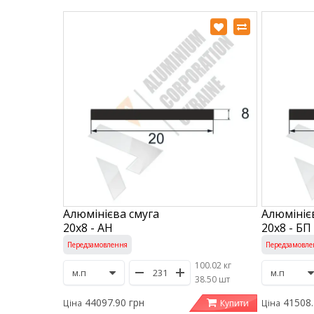
Алюмінієва смуга
Алюмініє
20х8 - АН
20х8 - БП
Передзамовлення
Передзамовле
100.02 кг
/
38.50 шт
44097.90 грн
41508.
Купити
Ціна
Ціна