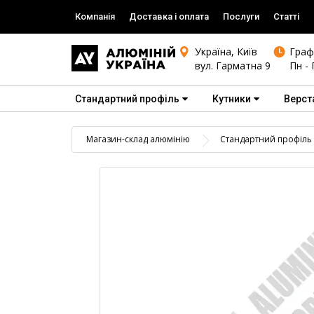
Компанія
Доставка і оплата
Послуги
Статті
Україна, Київ
Граф
вул. Гарматна 9
Пн - 
Стандартний профіль
Кутники
Верст
Магазин-склад алюмінію
Стандартний профіль