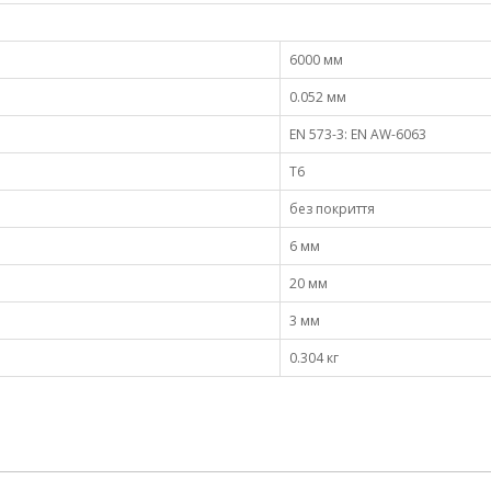
6000 мм
0.052 мм
EN 573-3: EN AW-6063
Т6
без покриття
6 мм
20 мм
3 мм
0.304 кг