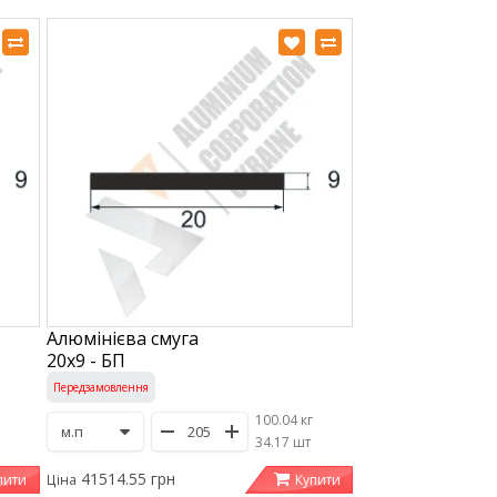
Алюмінієва смуга
20х9 - БП
Передзамовлення
100.04 кг
/
34.17 шт
41514.55 грн
пити
Купити
Ціна