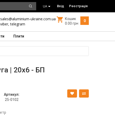
UA
Вхід
Реєстрація
sales@aluminium-ukraine.com.ua
Кошик
0
0.00 грн
viber
,
telegram
сти
Плити
а | 20х6 - БП
Артикул:
25-0102
метр