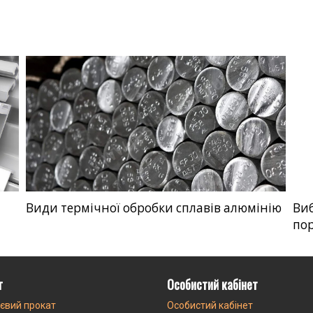
Види термічної обробки сплавів алюмінію
Виб
пор
г
Особистий кабінет
євий прокат
Особистий кабінет