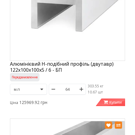
Алюмінієвий Н-подібний профіль (двутавр)
122x100x100x5 / 6 - БП
Передзамовлення
303.55 кг
/
10.67 шт
125969.92 грн
Купити
Ціна