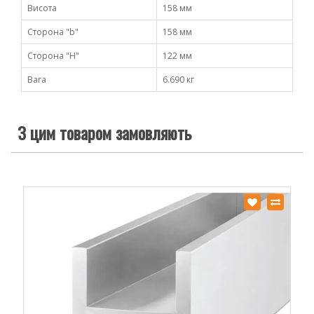
Висота
158 мм
Сторона "b"
158 мм
Сторона "H"
122 мм
Вага
6.690 кг
З цим товаром замовляють