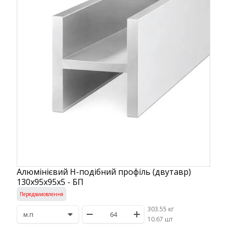
Алюмінієвий H-подібний профіль (двутавр)
130x95x95x5 - БП
Передзамовлення
303.55 кг
/
10.67 шт