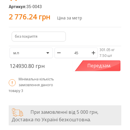
Артикул:
35-0043
2 776.24 грн
Ціна за метр
без покриття
301.05 кг
/
7.50 шт
124930.80 грн
Передзам.
Мінімальна кількість
замовлення даного
товару
3
При замовленні від 5 000 грн,
Доставка по Україні безкоштовна.