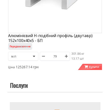
Алюмінієвий H-подібний профіль (двутавр)
152x100x40x5 - БП
Передзамовлення
301.86 кг
/
13.17 шт
125267.14 грн
Купити
Ціна
Послуги