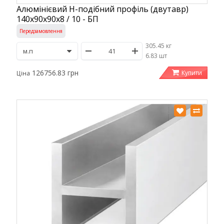
Алюмінієвий H-подібний профіль (двутавр)
140x90x90x8 / 10 - БП
Передзамовлення
305.45 кг
/
6.83 шт
126756.83 грн
Купити
Ціна