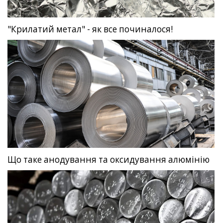
"Крилатий метал" - як все починалося!
Що таке анодування та оксидування алюмінію