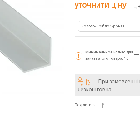
уточнити ціну
Цін
Золото/Срібло/Бронза
Минимальное кол-во для
заказа этого товара:
10
При замовленні в
безкоштовна.
Поділитися: