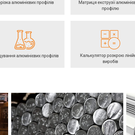
різка алюмінієвих профілів
Матриця екструзії алюмініє
профілю
Калькулятор розкрою ліній
ування алюмінієвих профілів
виробів