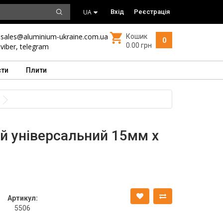
UA
Вхід
Реєстрація
sales@aluminium-ukraine.com.ua
Кошик
0
0.00 грн
viber
,
telegram
сти
Плити
й універсальний 15мм х
Артикул:
5506