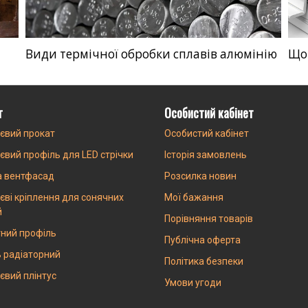
Види термічної обробки сплавів алюмінію
Що 
г
Особистий кабінет
євий прокат
Особистий кабінет
євий профіль для LED стрічки
Історія замовлень
а вентфасад
Розсилка новин
єві кріплення для сонячних
Мої бажання
й
Порівняння товарів
ний профіль
Публічна оферта
 радіаторний
Політика безпеки
євий плінтус
Умови угоди