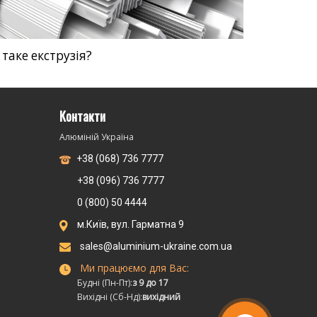
таке екструзія?
Контакти
Алюміній Україна
+38 (068) 736 7777
+38 (096) 736 7777
0 (800) 50 4444
м.Київ, вул. Гарматна 9
sales@aluminium-ukraine.com.ua
Ми працюємо для Вас:
Будні (Пн-Пт):
з 9 до 17
Вихідні (Сб-Нд):
вихідний