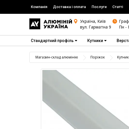
Компанія
Доставка і оплата
Послуги
Статті
Україна, Київ
Граф
вул. Гарматна 9
Пн - 
Стандартний профіль
Кутники
Верст
Магазин-склад алюмінію
Поріжок
Кутник