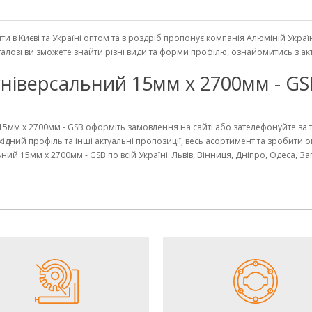
и в Києві та Україні оптом та в роздріб пропонує компанія Алюміній Укра
каталозі ви зможете знайти різні види та форми профілю, ознайомитись з 
ніверсальний 15мм х 2700мм - GSB
15мм х 2700мм - GSB оформіть замовлення на сайті або зателефонуйте за 
хідний профіль та інші актуальні пропозиції, весь асортимент та зробити 
ий 15мм х 2700мм - GSB по всій Україні: Львів, Вінниця, Дніпро, Одеса, За