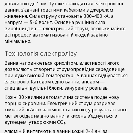
довжиною до 1 км. Тут же знаходяться електролізні
ванни, з’єднані товстими кабелями з джерелом
живлення. Сила струму становить 300–400 кА, а
напруга — 5–6 вольт. Основна рушійна сила
виробництва — електричний струм, оскільки майже
всі процеси автоматизовані й людей задіяно
мінімально.
Технологія електролізу
Ванна наповнюється криолітом, властивості якого
дозволяють створити струмопровідне середовище
при дуже високій температурі. У ваннах відбувається
електроліз. Катодом є дно ванни, анодом —
спеціальні вугільні блоки, занурені у розплав.
Кожні 30 хвилин автоматична система подає нову
порцію сировини. Електричний струм розриває
хімічний зв’язок алюмінію та кисню, у результаті чого
метал осідає на дно ванни, а кисень з’єднується з
вуглецем, утворюючи CO₂.
Алюміній витягують з ванни кожні 2–4 дні за