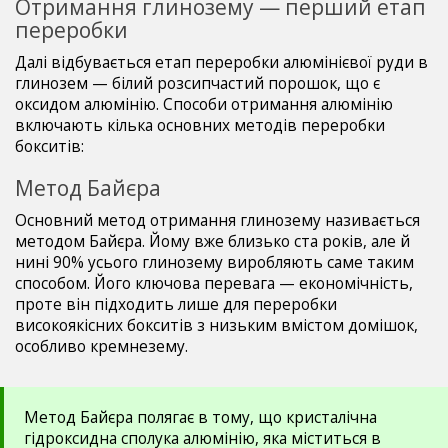
Отримання глинозему — перший етап
переробки
Далі відбувається етап переробки алюмінієвої руди в
глинозем — білий розсипчастий порошок, що є
оксидом алюмінію. Способи отримання алюмінію
включають кілька основних методів переробки
бокситів:
Метод Байєра
Основний метод отримання глинозему називається
методом Байєра. Йому вже близько ста років, але й
нині 90% усього глинозему виробляють саме таким
способом. Його ключова перевага — економічність,
проте він підходить лише для переробки
високоякісних бокситів з низьким вмістом домішок,
особливо кремнезему.
Метод Байєра полягає в тому, що кристалічна
гідроксидна сполука алюмінію, яка міститься в