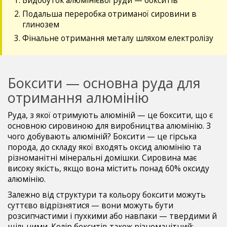
Видобуток алюмінієвої руди — бокситів
Подальша переробка отриманої сировини в
глинозем
Фінальне отримання металу шляхом електролізу
Боксити — основна руда для
отримання алюмінію
Руда, з якої отримують алюміній — це боксити, що є
основною сировиною для виробництва алюмінію. З
чого добувають алюміній? Боксити — це гірська
порода, до складу якої входять оксид алюмінію та
різноманітні мінеральні домішки. Сировина має
високу якість, якщо вона містить понад 60% оксиду
алюмінію.
Залежно від структури та кольору боксити можуть
суттєво відрізнятися — вони можуть бути
розсипчастими і пухкими або навпаки — твердими й
щільними. Колір бокситів також різноманітний: