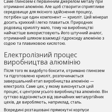
Саме глинозем є первинним джерелом металу при
отриманні алюмінію. Але щоб створити сприятливе
середовище для якісного здійснення процесу,
потрібен ще один компонент — криоліт. Цей мінерал
досить крихкий і легко плавиться. Природних
родовищ криоліту мало, тому на виробництві
найчастіше використовують його штучний аналог,
отриманий шляхом взаємодії гідроксиду алюмінію з
содою та плавиковою кислотою.
Електролізний процес
виробництва алюмінію
Після того як видобуто боксити, отримано глинозем
та підготовлено криоліт, розпочинається
завершальний етап виробництва алюмінію —
електроліз. Саме цех, у якому виконується цей
процес, є центром усього виробництва алюмінію. Він
суттєво відрізняється від звичайних металургійних
цехів, де виробляють, наприклад, сталь.
Всередині розташовані прямокутні корпуси