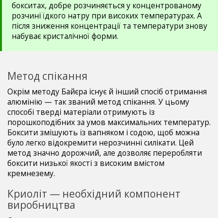
бокситах, добре розчиняється у концентрованому
розчині їдкого натру при високих температурах. А
після зниження концентрації та температури знову
набуває кристалічної форми.
Метод спікання
Окрім методу Байєра існує й інший спосіб отримання
алюмінію — так званий метод спікання. У цьому
способі тверді матеріали отримують із
порошкоподібних за умов максимальних температур.
Боксити змішують із вапняком і содою, щоб можна
було легко відокремити нерозчинні силікати. Цей
метод значно дорожчий, але дозволяє переробляти
боксити низької якості з високим вмістом
кремнезему.
Криоліт — необхідний компонент
виробництва