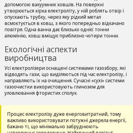
допомогою вакуумних ковшів. На поверхні
утворюється кірка електроліту, у ній роблять отвір і
опускають трубку, через яку рідкий метал
всмоктується в ковш, з якого попередньо відкачано
повітря. Одна ванна дає близько однієї тонни
алюмінію, ковш вміщує приблизно чотири тонни.
Екологічні аспекти
виробництва
Усі електролізери оснащені системами газозбору, які
відводять гази, що виділяються під час електролізу, і
направляють їх на очищення. Сучасні «сухі» системи
газоочистки використовують глинозем для
уловлювання фтористих сполук.
Процес електролізу дуже енерговитратний, тому
важливо використовувати потужні джерела енергії,
бажано ті, що мінімально забруднюють
навколишнє середовище. Найкращий варіант —