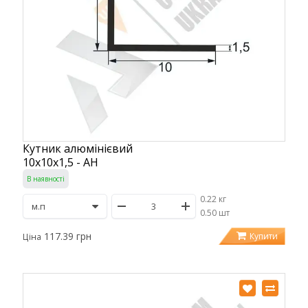
Кутник алюмінієвий
10х10х1,5 - АН
В наявності
0.22 кг
/
0.50 шт
117.39 грн
Купити
Ціна