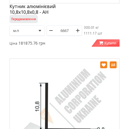
Кутник алюмінієвий
10,8х10,8х0,8 - АН
Передзамовлення
300.01 кг
/
1111.17 шт
181875.76 грн
Купити
Ціна