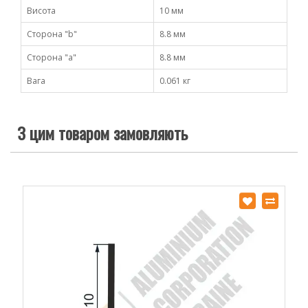
Висота
10 мм
Сторона "b"
8.8 мм
Сторона "а"
8.8 мм
Вага
0.061 кг
З цим товаром замовляють