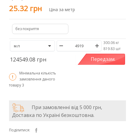
25.32 грн
Ціна за метр
без покриття
300.06 кг
/
819.83 шт
124549.08 грн
Передзам.
Мінімальна кількість
замовлення даного
товару
3
При замовленні від 5 000 грн,
Доставка по Україні безкоштовна.
Поділитися: