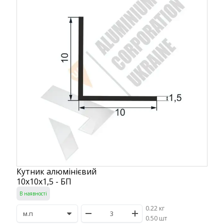
Кутник алюмінієвий
10х10х1,5 - БП
В наявності
0.22 кг
/
0.50 шт