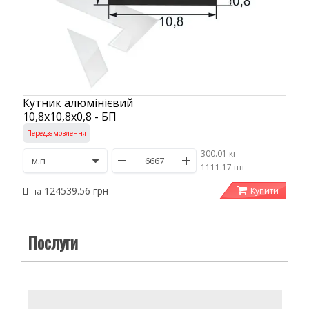
Кутник алюмінієвий
10,8х10,8х0,8 - БП
Передзамовлення
300.01 кг
/
1111.17 шт
124539.56 грн
Купити
Ціна
Послуги