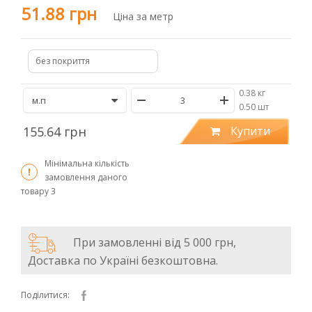
51.88 грн
Ціна за метр
без покриття
0.38 кг
/
0.50 шт
155.64 грн
Купити
Мінімальна кількість
замовлення даного
товару
3
При замовленні від 5 000 грн,
Доставка по Україні безкоштовна.
Поділитися: