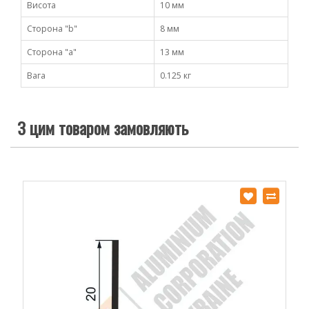
Висота
10 мм
Сторона "b"
8 мм
Сторона "а"
13 мм
Вага
0.125 кг
З цим товаром замовляють