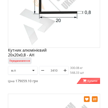
Кутник алюмінієвий
20х20х0,8 - АН
Передзамовлення
300.08 кг
/
568.33 шт
179059.10 грн
Купити
Ціна