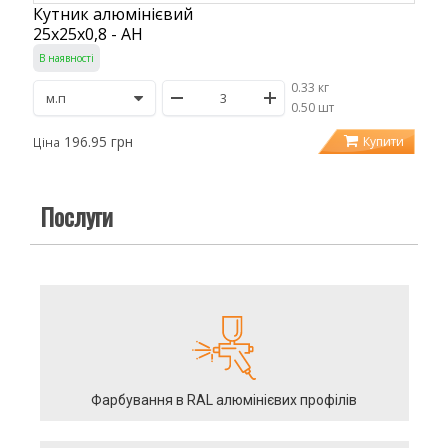
Кутник алюмінієвий
25х25х0,8 - АН
В наявності
0.33 кг
/
0.50 шт
196.95 грн
Купити
Ціна
Послуги
Фарбування в RAL алюмінієвих профілів