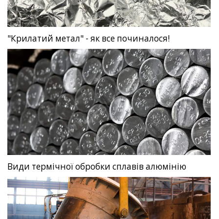
"Крилатий метал" - як все починалося!
Види термічної обробки сплавів алюмінію