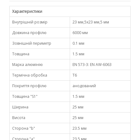
Характеристики
Внутрішній розмір
23 мм,5х23 мм,5 мм
Довжина профілю
6000 мм
Зовнішній периметр
0.1 мм
Товщина
1.5 мм
Марка алюмінію
EN 573-3: EN AW-6063
Термічна обробка
Т6
Покриття профілю
анодований
Товщина "S1"
1.5 мм
Ширина
25 мм
Висота
25 мм
Сторона "b"
23.5 мм
Сторона "а"
23.5 мм