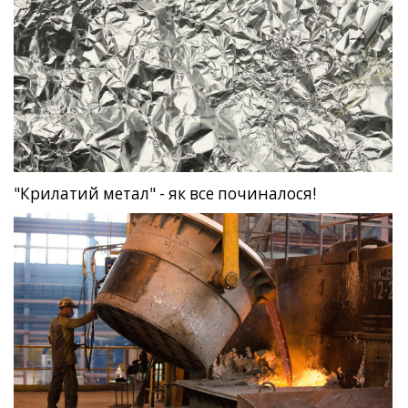
"Крилатий метал" - як все починалося!