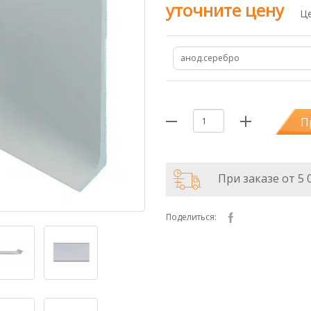
уточните цену
Це
анод.серебро
П
При заказе от 5 
Поделиться: