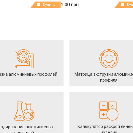
1.00 грн
Купить
Куп
езка алюминиевых профилей
Матрица экструзии алюмини
профиля
Калькулятор раскроя лине
одирование алюминиевых
изделий
профилей