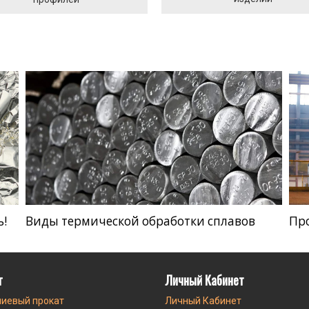
ь!
Виды термической обработки сплавов
Пр
г
Личный Кабинет
иевый прокат
Личный Кабинет