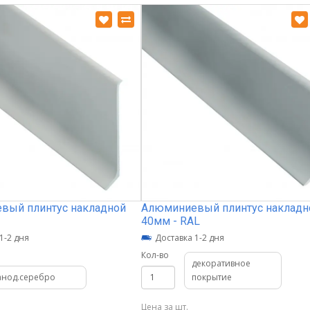
вый плинтус накладной
Алюминиевый плинтус накладн
40мм - RAL
1-2 дня
Доставка 1-2 дня
Кол-во
декоративное
анод.серебро
покрытие
Цена за шт.