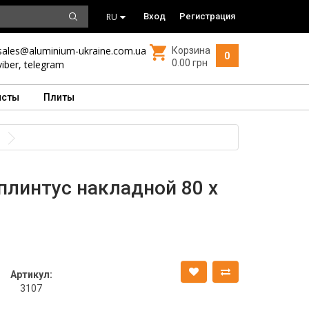
RU
Вход
Регистрация
sales@aluminium-ukraine.com.ua
Корзина
0
0.00 грн
viber
,
telegram
исты
Плиты
линтус накладной 80 х
Артикул:
3107