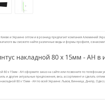
 в Киеве и Украине оптом и в розницу предлагает компания Алюминий У
м каталоге вы сможете найти различные виды и формы профиля, ознаком
тус накладной 80 х 15мм - АН в 
й 80 х 15мм - АН оформите заказ на сайте или позвоните по телефонам 
иль и другие актуальные предложения, весь ассортимент и сделать опт
акладной 80 х 15мм - АН по всей Украине: Львов, Винница, Днепр, Одесс