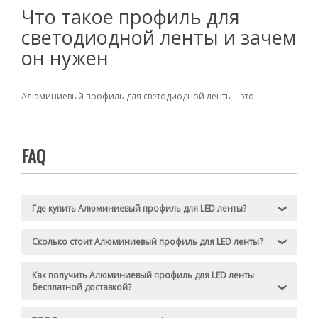
Что такое профиль для
светодиодной ленты и зачем
он нужен
Алюминиевый профиль для светодиодной ленты – это
специальная конструкция, которая предназначена для
фиксации LED-ленты и улучшения ее эксплуатационных
характеристик.
FAQ
Основная функция – защита от влаги, пыли и механических
повреждений, а также снижение нагрева, что значительно
продлевает срок службы подсветки.
Где купить Алюминиевый профиль для LED ленты?
❯
Использование данного элемента позволяет:
равномерно распределять свет без теней и ярких пятен;
Сколько стоит Алюминиевый профиль для LED ленты?
❯
создавать аккуратные линии в мебели, потолках,
лестницах и витринах;
Как получить Алюминиевый профиль для LED ленты
скрывать крепеж и провода, делая интерьер эстетичным;
бесплатной доставкой?
❯
устанавливать диодный световой модуль в
труднодоступных местах без риска повреждений.