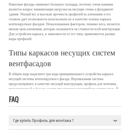
Навесные фасады занимают большую площадь, поэтому очень важным
является вопрос минимизации нагрузки на несущие стены и фундамент
здания. Малый вес и высокая прочность профилей из алюминия и его
сплавов дает возможность использовать их в качестве основы каркаса
вентилируемых фасадов. Немаловажным фактором, помимо веса, является
низкая цена алюминия, которая сказывается на стоимости всей конструкции.
Для устройства каркаса, в зависимости от его типа, применяются разные
виды профилей.
Типы каркасов несущих систем
вентфасадов
В общем виде выделяют три вида принципиального устройства каркаса
несущей системы вентилируемого фасада. Вертикальная система
предусматривает, в качестве несущей конструкции, профиль для монтажа,
прикрепляемый к фасаду здания при помощи кронштейнов вертикально. В
таких конструкциях используется в основном тавровый (Т-образный)
FAQ
алюминиевый профиль, как более качественное и эффективное решение,
хотя возможно и применение алюминиевых уголков. Элементы облицовки
крепятся непосредственно к несущему профилю при помощи систем
крепежа (салазки, кляймеры, рустовый профиль). Несущий кронштейн
также сориентирован в вертикальной плоскости.
Где купить Профиль для монтажа ?
❯
Горизонтальная система каркаса предусматривает монтаж несущих
профилей на кронштейны параллельно горизонту. В данных системах чаще