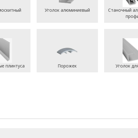
москитный
Уголок алюминиевый
Станочный а
проф
е плинтуса
Порожек
Уголок дл