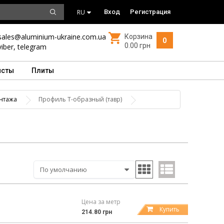
RU
Вход
Регистрация
sales@aluminium-ukraine.com.ua
Корзина
0
0.00 грн
viber
,
telegram
исты
Плиты
нтажа
Профиль Т-образный (тавр)
Цена за метр
Купить
214.80 грн