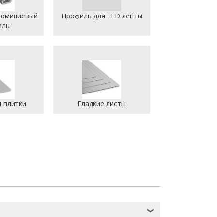
люминиевый
Профиль для LED ленты
иль
я плитки
Гладкие листы
❯