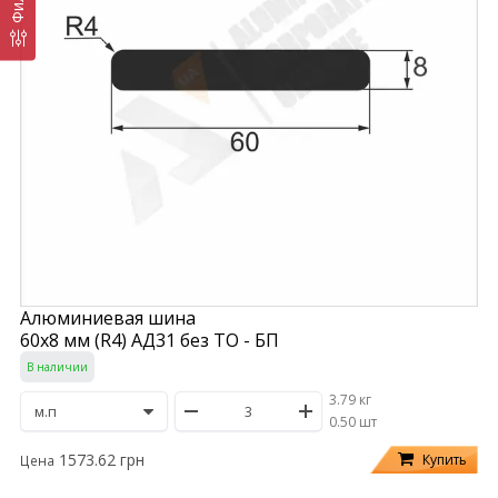
Алюминиевая шина
60х8 мм (R4) АД31 без ТО - БП
В наличии
3.79 кг
/
0.50 шт
1573.62 грн
Купить
Цена