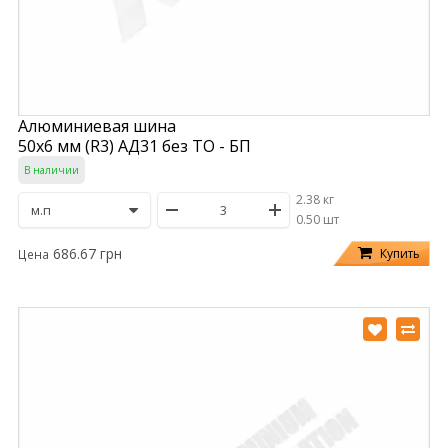
Алюминиевая шина
50х6 мм (R3) АД31 без ТО - БП
В наличии
2.38 кг
/
0.50 шт
686.67 грн
Купить
Цена