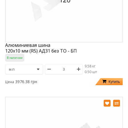
Алюминиевая шина
120х10 мм (R5) АД31 без ТО - БП
В наличии
9.58 кг
/
0.50 шт
3976.38 грн
Купить
Цена