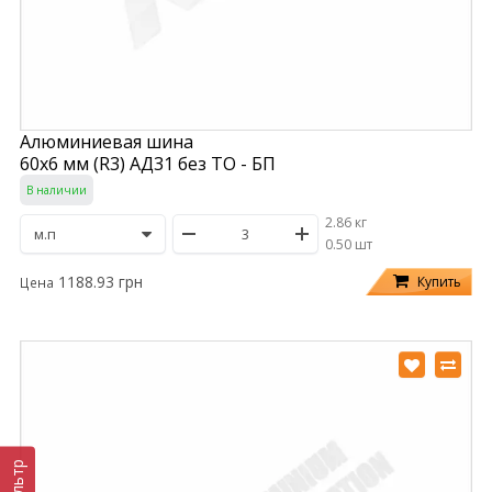
Алюминиевая шина
60х6 мм (R3) АД31 без ТО - БП
В наличии
2.86 кг
/
0.50 шт
1188.93 грн
Купить
Цена
Фильтр