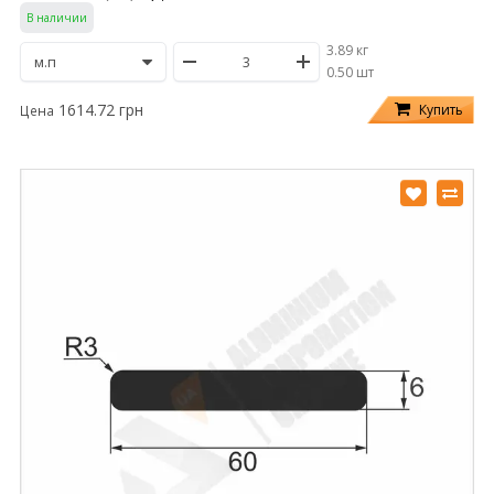
В наличии
3.89 кг
/
0.50 шт
1614.72 грн
Купить
Цена