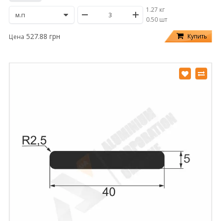
1.27 кг
/
0.50 шт
527.88 грн
Купить
Цена