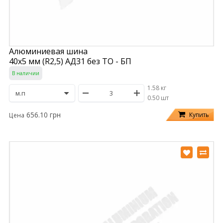
Алюминиевая шина
40х5 мм (R2,5) АД31 без ТО - БП
В наличии
1.58 кг
/
0.50 шт
656.10 грн
Купить
Цена