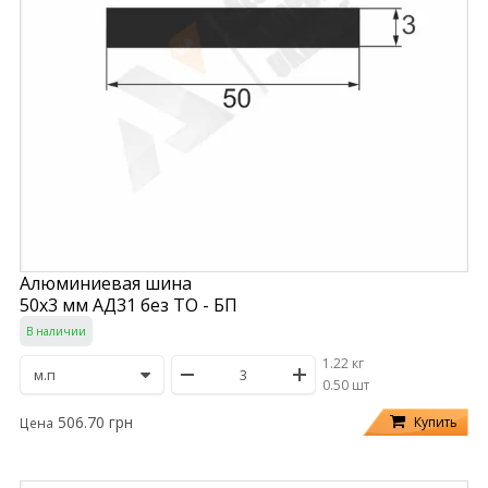
Алюминиевая шина
50х3 мм АД31 без ТО - БП
В наличии
1.22 кг
/
0.50 шт
506.70 грн
Купить
Цена