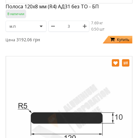
Полоса 120х8 мм (R4) АД31 без ТО - БП
В наличии
7.69 кг
/
0.50 шт
3192.06 грн
Купить
Цена