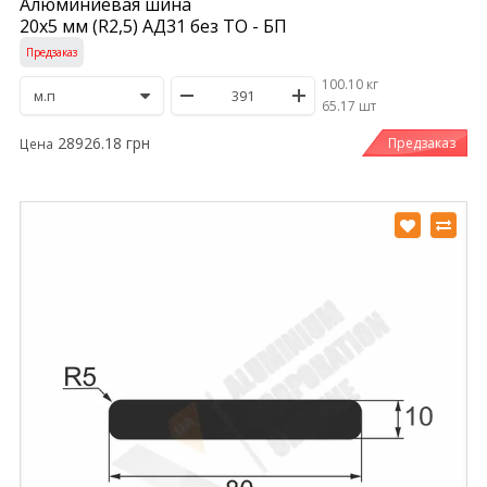
Алюминиевая шина
20х5 мм (R2,5) АД31 без ТО - БП
Предзаказ
100.10 кг
/
65.17 шт
28926.18 грн
Предзаказ
Цена