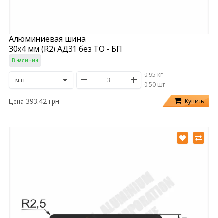
Алюминиевая шина
30х4 мм (R2) АД31 без ТО - БП
В наличии
0.95 кг
/
0.50 шт
393.42 грн
Купить
Цена