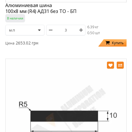
Алюминиевая шина
100х8 мм (R4) АД31 без ТО - БП
В наличии
6.39 кг
/
0.50 шт
2653.02 грн
Купить
Цена