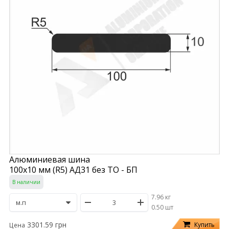
Алюминиевая шина
100х10 мм (R5) АД31 без ТО - БП
В наличии
7.96 кг
/
0.50 шт
3301.59 грн
Купить
Цена