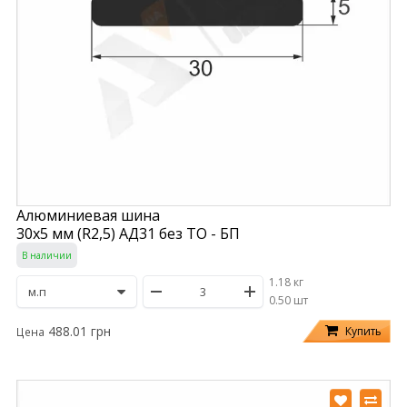
Алюминиевая шина
30х5 мм (R2,5) АД31 без ТО - БП
В наличии
1.18 кг
/
0.50 шт
488.01 грн
Купить
Цена