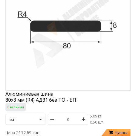
Алюминиевая шина
80х8 мм (R4) АД31 без ТО - БП
В наличии
5.09 кг
/
0.50 шт
2112.69 грн
Купить
Цена