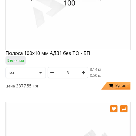
Полоса 100х10 мм АД31 без ТО - БП
В наличии
8.14 кг
/
0.50 шт
3377.55 грн
Купить
Цена