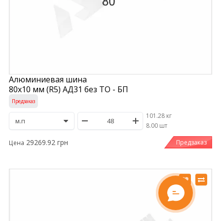
Алюминиевая шина
80х10 мм (R5) АД31 без ТО - БП
Предзаказ
101.28 кг
/
8.00 шт
29269.92 грн
Предзаказ
Цена