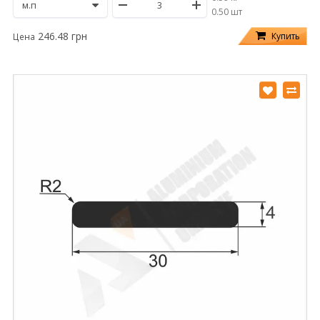
/
0.50 шт
246.48 грн
Купить
Цена