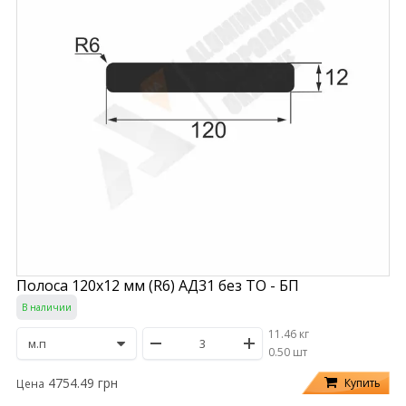
Полоса 120х12 мм (R6) АД31 без ТО - БП
В наличии
11.46 кг
/
0.50 шт
4754.49 грн
Купить
Цена