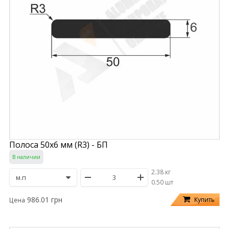
Полоса 50х6 мм (R3) - БП
В наличии
2.38 кг
/
0.50 шт
986.01 грн
Купить
Цена