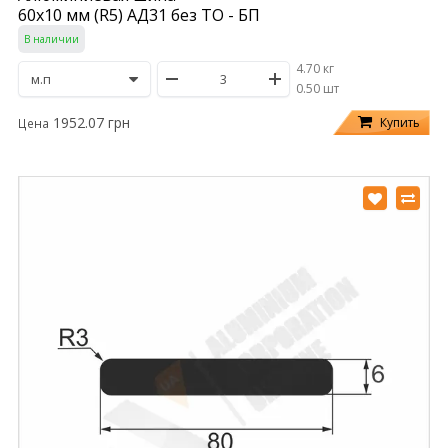
60х10 мм (R5) АД31 без ТО - БП
В наличии
4.70 кг
/
0.50 шт
1952.07 грн
Купить
Цена