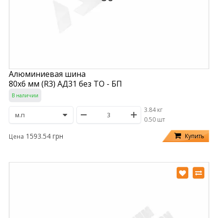
Алюминиевая шина
80х6 мм (R3) АД31 без ТО - БП
В наличии
3.84 кг
/
0.50 шт
1593.54 грн
Купить
Цена