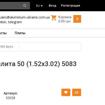
RU
Вход
Регистрация
sales@aluminium-ukraine.com.ua
Корзина
0
0.00 грн
viber
,
telegram
исты
Плиты
5083 фрез.
ита 50 (1.52х3.02) 5083
Артикул:
50028