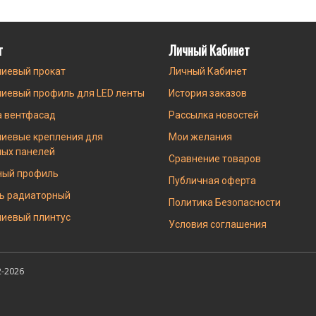
г
Личный Кабинет
иевый прокат
Личный Кабинет
иевый профиль для LED ленты
История заказов
а вентфасад
Рассылка новостей
иевые крепления для
Мои желания
ных панелей
Сравнение товаров
ный профиль
Публичная оферта
ь радиаторный
Политика Безопасности
иевый плинтус
Условия соглашения
-2026