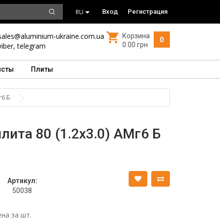
RU
Вход
Регистрация
sales@aluminium-ukraine.com.ua
Корзина
0
0.00 грн
viber
,
telegram
исты
Плиты
г6 Б
ита 80 (1.2х3.0) АМг6 Б
Артикул:
50038
на за шт.