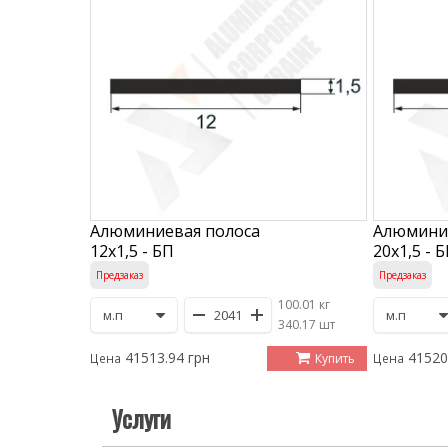
Алюминиевая полоса
Алюмини
12х1,5 - БП
20х1,5 - 
Предзаказ
Предзаказ
100.01 кг
/
340.17 шт
41513.94 грн
41520
Купить
Цена
Цена
Услуги