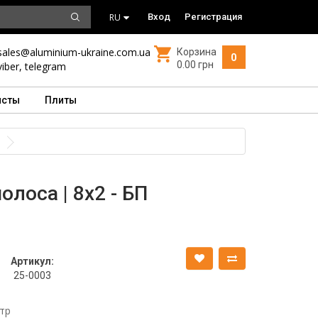
RU
Вход
Регистрация
sales@aluminium-ukraine.com.ua
Корзина
0
0.00 грн
viber
,
telegram
исты
Плиты
лоса | 8х2 - БП
Артикул:
25-0003
тр