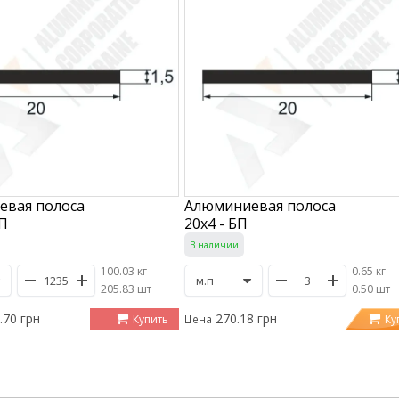
евая полоса
Алюминиевая полоса
БП
20х4 - БП
В наличии
100.03 кг
0.65 кг
/
205.83 шт
/
0.50 шт
.70 грн
270.18 грн
Купить
Ку
Цена