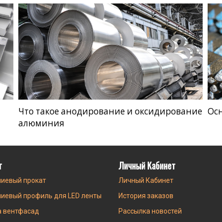
Что такое анодирование и оксидирование
Ос
алюминия
г
Личный Кабинет
иевый прокат
Личный Кабинет
иевый профиль для LED ленты
История заказов
а вентфасад
Рассылка новостей