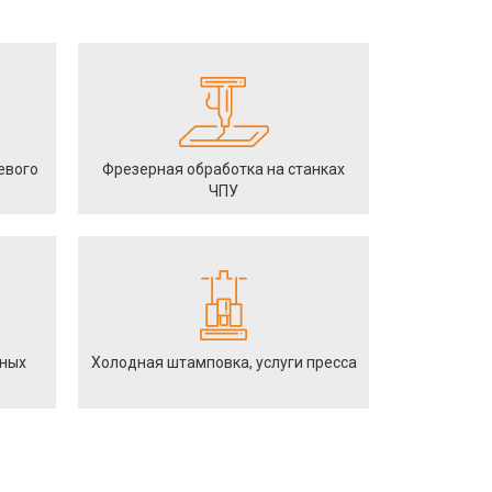
евого
Фрезерная обработка на станках
ЧПУ
йных
Холодная штамповка, услуги пресса