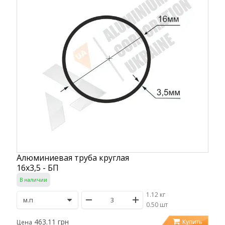
Алюминиевая труба круглая
16х3,5 - БП
В наличии
1.12 кг
/
0.50 шт
463.11 грн
Купить
Цена