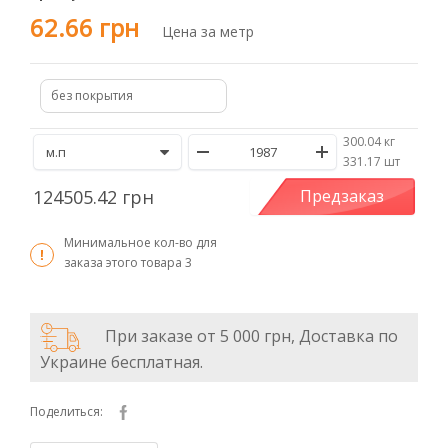
62.66 грн
Цена за метр
без покрытия
300.04 кг
/
331.17 шт
124505.42 грн
Предзаказ
Минимальное кол-во для
заказа этого товара
3
При заказе от 5 000 грн, Доставка по
Украине бесплатная.
Поделиться: