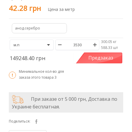
42.28 грн
Цена за метр
анод.серебро
300.05 кг
/
588.33 шт
149248.40 грн
Предзаказ
Минимальное кол-во для
заказа этого товара
3
При заказе от 5 000 грн, Доставка по
Украине бесплатная.
Поделиться: