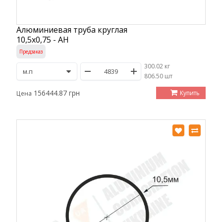
Алюминиевая труба круглая
10,5х0,75 - АН
Предзаказ
300.02 кг
/
806.50 шт
156444.87 грн
Купить
Цена