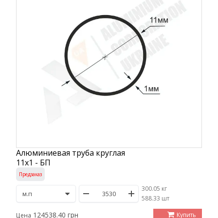
Алюминиевая труба круглая
11х1 - БП
Предзаказ
300.05 кг
/
588.33 шт
124538.40 грн
Купить
Цена