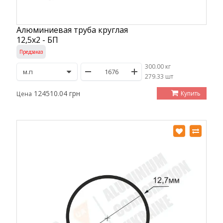
Алюминиевая труба круглая
12,5х2 - БП
Предзаказ
300.00 кг
/
279.33 шт
124510.04 грн
Купить
Цена