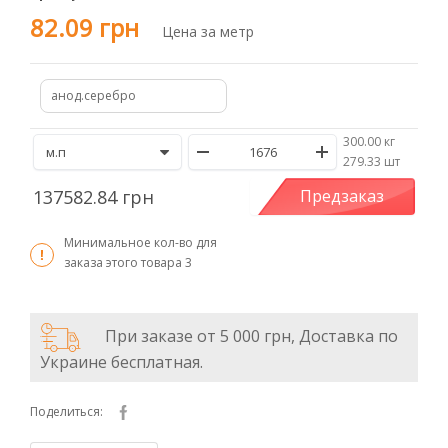
82.09 грн
Цена за метр
анод.серебро
300.00 кг
/
279.33 шт
137582.84 грн
Предзаказ
Минимальное кол-во для
заказа этого товара
3
При заказе от 5 000 грн, Доставка по
Украине бесплатная.
Поделиться: