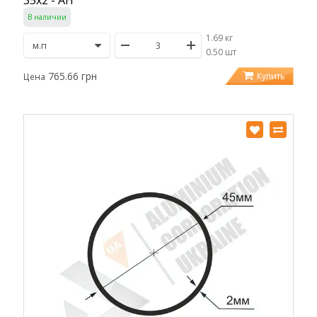
35х2 - АН
В наличии
1.69 кг
/
0.50 шт
765.66 грн
Купить
Цена