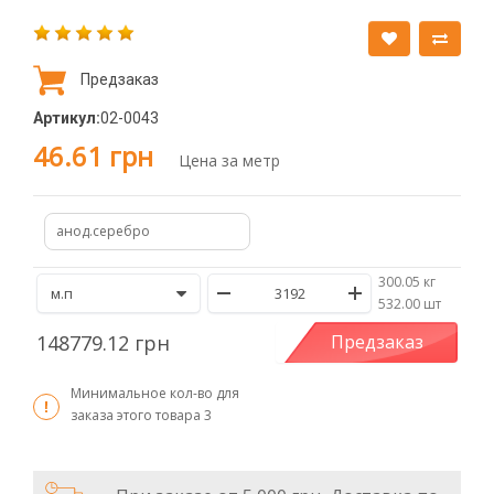
Предзаказ
Артикул:
02-0043
46.61 грн
Цена за метр
анод.серебро
300.05 кг
/
532.00 шт
148779.12 грн
Предзаказ
Минимальное кол-во для
заказа этого товара
3