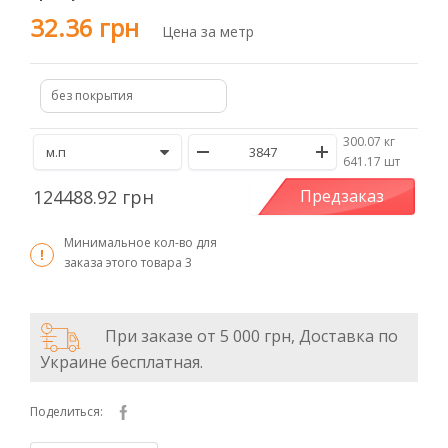
32.36 грн
Цена за метр
без покрытия
300.07 кг
/
641.17 шт
124488.92 грн
Предзаказ
Минимальное кол-во для
заказа этого товара
3
При заказе от 5 000 грн, Доставка по
Украине бесплатная.
Поделиться: