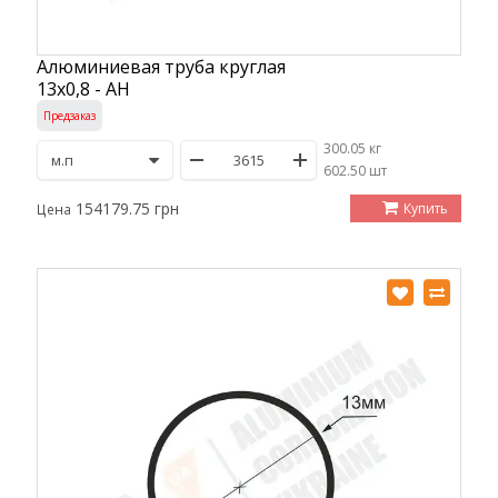
Алюминиевая труба круглая
13х0,8 - АН
Предзаказ
300.05 кг
/
602.50 шт
154179.75 грн
Купить
Цена