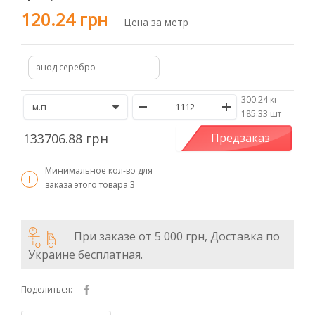
120.24 грн
Цена за метр
анод.серебро
300.24 кг
/
185.33 шт
133706.88 грн
Предзаказ
Минимальное кол-во для
заказа этого товара
3
При заказе от 5 000 грн, Доставка по
Украине бесплатная.
Поделиться: