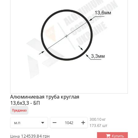
Алюминиевая труба круглая
13,6х3,3 - БП
Предзаказ
300.10 кг
/
173.67 шт
124539.84 грн
Купить
Цена