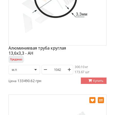
Алюминиевая труба круглая
13,6х3,3 - АН
Предзаказ
300.10 кг
/
173.67 шт
133490.62 грн
Купить
Цена