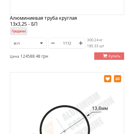
Алюминиевая труба круглая
13х3,25 - БП
Предзаказ
300.24 кг
/
185.33 шт
124588.48 грн
Купить
Цена